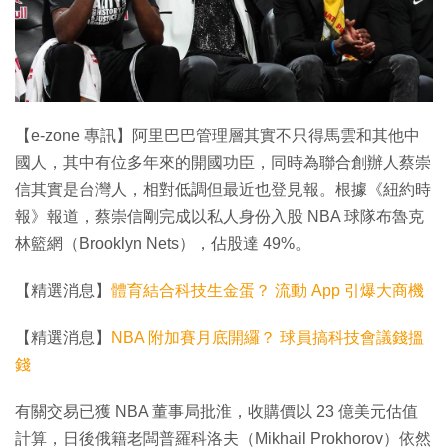
特集
【e-zone 專訊】阿里巴巴管理層其實不只得馬雲和其他中
國人，其中有位多年來的開國功臣，同時為聯合創辦人蔡崇
信其實是台灣人，相對低調但最近也登見報。根據《紐約時
報》報道，蔡崇信剛完成以私人身份入股 NBA 球隊布魯克
林籃網（Brooklyn Nets），佔股達 49%。
【精選消息】
體育結合科技生金蛋？ 流動 App 引爆大商機
【精選消息】
NBA 附加賽月底開纙？ 球員搞科技會議錢搵
錢
有關交易已獲 NBA 董事局批淮，收購價以 23 億美元估值
計算，日後俄籍老闆普羅科洛夫（Mikhail Prokhorov）依然