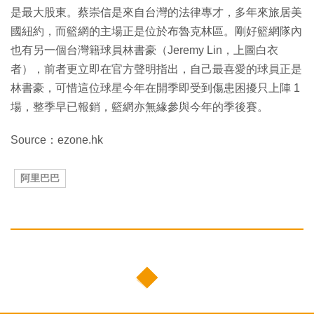
是最大股東。蔡崇信是來自台灣的法律專才，多年來旅居美
國紐約，而籃網的主場正是位於布魯克林區。剛好籃網隊內
也有另一個台灣籍球員林書豪（Jeremy Lin，上圖白衣
者），前者更立即在官方聲明指出，自己最喜愛的球員正是
林書豪，可惜這位球星今年在開季即受到傷患困擾只上陣 1
場，整季早已報銷，籃網亦無緣參與今年的季後賽。
Source：ezone.hk
阿里巴巴