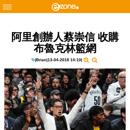
搜尋
阿里創辦人蔡崇信 收購
Facebook
Instagram
布魯克林籃網
科技焦點
網絡生活
|
Brian
|
13-04-2018 14:10
|
遊戲動漫
教學評測
EduTech
IT Times
生成式AI與雲端應用
Enterprise Digital Transformation