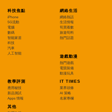
科技焦點
網絡生活
iPhone
網絡熱話
5G流動
生活情報
電腦
筍買着數
數碼
旅遊筍料
智能家居
熱門話題
科技
汽車
人工智能
遊戲動漫
熱門遊戲
電競裝備
動漫玩具
教學評測
IT TIMES
應用秘技
業界頭條
新品測試
AI 策略
Apps 情報
名家專欄
其他