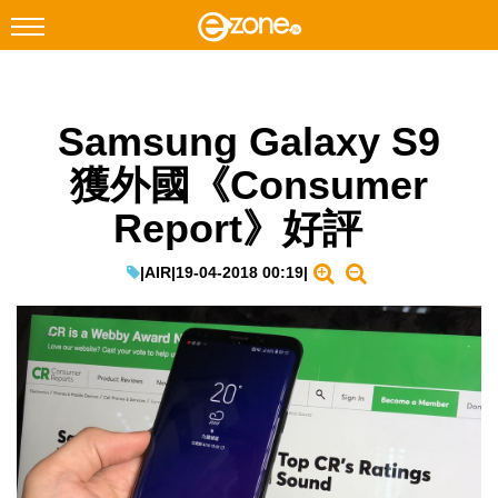
搜尋
Samsung Galaxy S9
Facebook
Instagram
獲外國《Consumer
科技焦點
Report》好評
網絡生活
遊戲動漫
|
AIR
|
19-04-2018 00:19
|
教學評測
EduTech
IT Times
生成式AI與雲端應用
Enterprise Digital Transformation