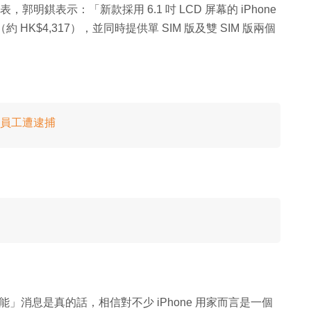
表，郭明錤表示：「新款採用 6.1 吋 LCD 屏幕的 iPhone
 HK$4,317），並同時提供單 SIM 版及雙 SIM 版兩個
蘋果員工遭逮捕
雙卡功能」消息是真的話，相信對不少 iPhone 用家而言是一個