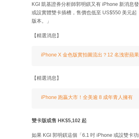
KGI 凱基證券分析師郭明錤又有 iPhone 新消息發
或設實體雙卡插槽，售價也低至 US$550 美元起（約
版本。」
【精選消息】
iPhone X 金色版實拍圖流出？12 名洩密
【精選消息】
iPhone 跑贏大市！全美逾 8 成年青人擁有
雙卡版或售 HK$5,102 起
如果 KGI 郭明錤這個「6.1 吋 iPhone 或設