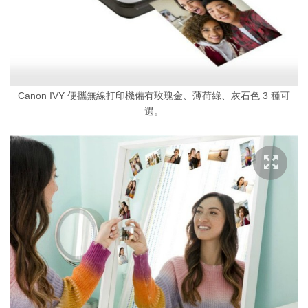
Canon IVY 便攜無線打印機備有玫瑰金、薄荷綠、灰石色 3 種可
選。