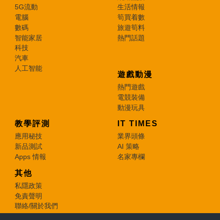
5G流動
生活情報
電腦
筍買着數
數碼
旅遊筍料
智能家居
熱門話題
科技
汽車
人工智能
遊戲動漫
熱門遊戲
電競裝備
動漫玩具
教學評測
IT TIMES
應用秘技
業界頭條
新品測試
AI 策略
Apps 情報
名家專欄
其他
私隱政策
免責聲明
聯絡/關於我們