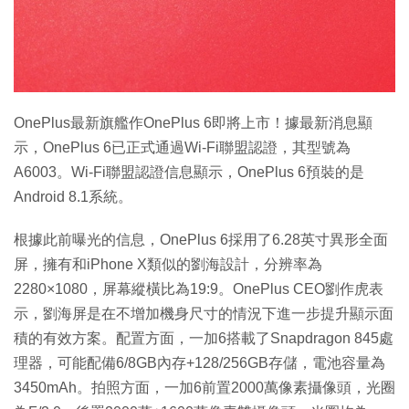
特集
OnePlus最新旗艦作OnePlus 6即將上市！據最新消息顯
示，OnePlus 6已正式通過Wi-Fi聯盟認證，其型號為
A6003。Wi-Fi聯盟認證信息顯示，OnePlus 6預裝的是
Android 8.1系統。
根據此前曝光的信息，OnePlus 6採用了6.28英寸異形全面
屏，擁有和iPhone X類似的劉海設計，分辨率為
2280×1080，屏幕縱橫比為19:9。OnePlus CEO劉作虎表
示，劉海屏是在不增加機身尺寸的情況下進一步提升顯示面
積的有效方案。配置方面，一加6搭載了Snapdragon 845處
理器，可能配備6/8GB內存+128/256GB存儲，電池容量為
3450mAh。拍照方面，一加6前置2000萬像素攝像頭，光圈