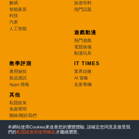
數碼
旅遊筍料
智能家居
熱門話題
科技
汽車
人工智能
遊戲動漫
熱門遊戲
電競裝備
動漫玩具
教學評測
IT TIMES
應用秘技
業界頭條
新品測試
AI 策略
Apps 情報
名家專欄
其他
私隱政策
免責聲明
聯絡/關於我們
本網站使用Cookies來改善您的瀏覽體驗, 請確定您同意及接受我
© 2026 e-zone. All Rights Reserved.
們的
私隱政策與使用條款
才繼續瀏覽。