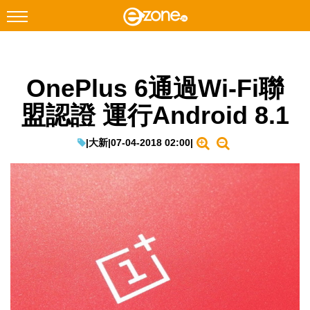
搜尋
OnePlus 6通過Wi-Fi聯
Facebook
Instagram
盟認證 運行Android 8.1
科技焦點
網絡生活
|
大新
|
07-04-2018 02:00
|
遊戲動漫
教學評測
EduTech
IT Times
生成式AI與雲端應用
Enterprise Digital Transformation