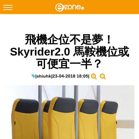
搜尋
飛機企位不是夢！
Facebook
Instagram
Skyrider2.0 馬鞍機位或
科技焦點
可便宜一半？
網絡生活
遊戲動漫
|
shiuhk
|
23-04-2018 18:05
|
教學評測
EduTech
IT Times
生成式AI與雲端應用
Enterprise Digital Transformation