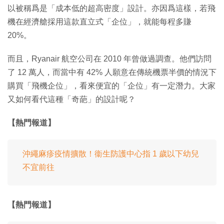
以被稱爲是「成本低的超高密度」設計。亦因爲這樣，若飛
機在經濟艙採用這款直立式「企位」，就能每程多賺
20%。
而且，Ryanair 航空公司在 2010 年曾做過調查。他們訪問
了 12 萬人，而當中有 42% 人願意在傳統機票半價的情況下
購買「飛機企位」，看來便宜的「企位」有一定潛力。大家
又如何看代這種「奇葩」的設計呢？
【熱門報道】
沖繩麻疹疫情擴散！衞生防護中心指 1 歲以下幼兒
不宜前往
【熱門報道】