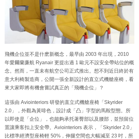
特集
飛機企位並不是什麽新概念，最早由 2003 年出現，2010
年愛爾蘭廉航 Ryanair 更提出過 1 歐元不設安全帶站位的概
念。然而，一直未有航空公司正式推出。想不到近日終於有
意大利椅製造商，公開一張全新設計的直立式機艙座椅，看
來大家即將有機會嘗試真正的「飛機企位」？
這張由 Aviointeriors 研發的直立式機艙座椅「Skyrider
2.0」，外觀為黃啡色，設計成「凸」字型的馬鞍型態。所
以即使是「企位」，也能夠承托著臀部以及腰部，並預留位
置讓乘客扣上安全帶。Aviointeriors 表示，「Skyrider 2.0」
比標準經濟型座椅輕 50%，伸腿空間也大幅減至 23 吋，所