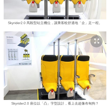
Skyrider2.0 馬鞍型站立機位，讓乘客較舒適地「企」足一程。
Skyrider2.0 座位以「凸」字型設計，看上去超像布甸狗？