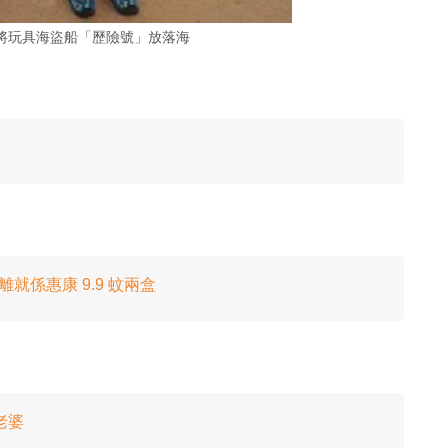
將玩具海盜船「歷險號」放落海
就係惠康 9.9 蚊兩盒
老婆