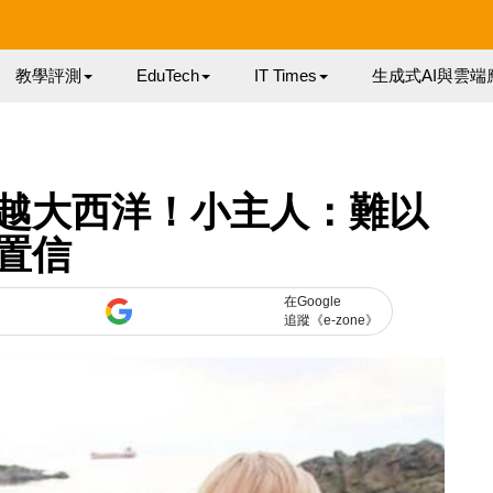
教學評測
EduTech
IT Times
生成式AI與雲端
越大西洋！小主人：難以
置信
在Google
追蹤《e-zone》