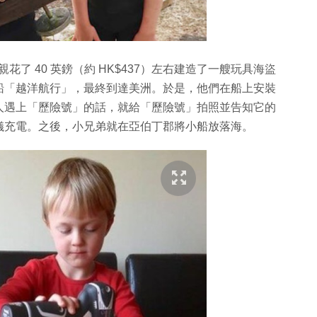
 月，跟父親花了 40 英鎊（約 HK$437）左右建造了一艘玩具海盜
船「越洋航行」，最終到達美洲。於是，他們在船上安裝
人遇上「歷險號」的話，就給「歷險號」拍照並告知它的
儀充電。之後，小兄弟就在亞伯丁郡將小船放落海。