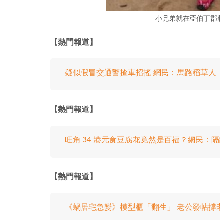
小兄弟就在亞伯丁郡
【熱門報道】
疑似假冒交通警揸車招搖 網民：馬路稻草人
【熱門報道】
旺角 34 港元食豆腐花竟然是百福？網民：隔離
【熱門報道】
《蝸居宅急變》模型櫃「翻生」 老公發帖撐