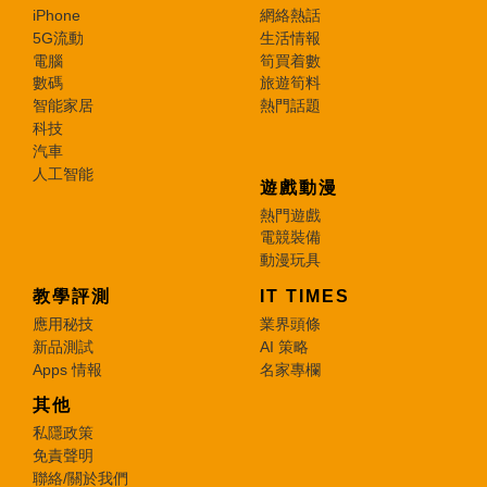
iPhone
網絡熱話
5G流動
生活情報
電腦
筍買着數
數碼
旅遊筍料
智能家居
熱門話題
科技
汽車
人工智能
遊戲動漫
熱門遊戲
電競裝備
動漫玩具
教學評測
IT TIMES
應用秘技
業界頭條
新品測試
AI 策略
Apps 情報
名家專欄
其他
私隱政策
免責聲明
聯絡/關於我們