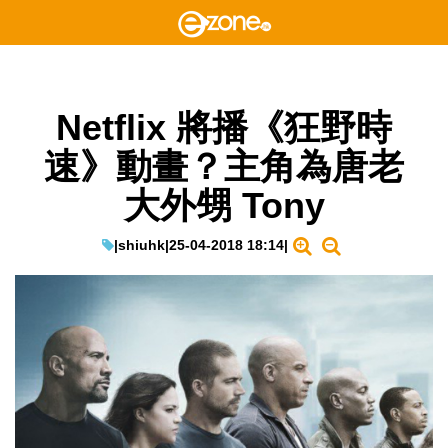
Netflix 將播《狂野時
速》動畫？主角為唐老
大外甥 Tony
|
shiuhk
|
25-04-2018 18:14
|