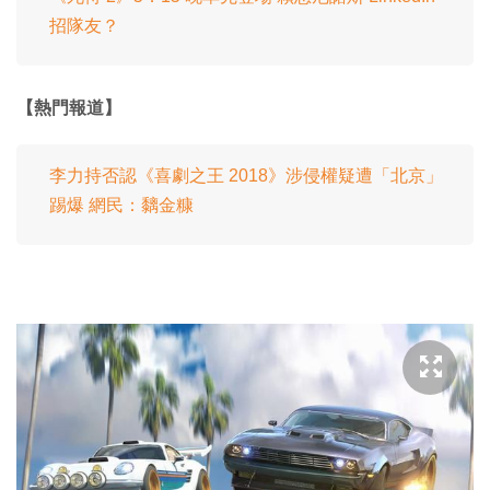
招隊友？
【熱門報道】
李力持否認《喜劇之王 2018》涉侵權疑遭「北京」
踢爆 網民：黐金糠