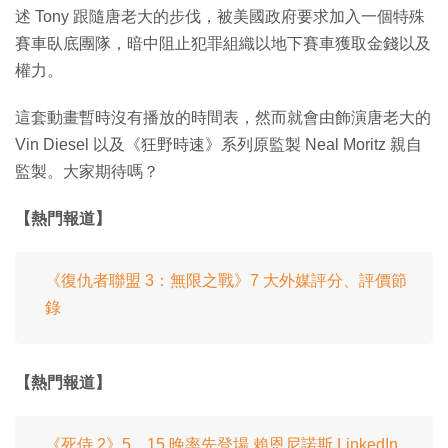
述 Tony 跟隨唐老大的步伐，被美國政府要求加入一個特殊
賽車臥底團隊，暗中阻止犯罪組織以地下賽車獲取金錢以及
權力。
這套動畫暫時沒有播放的時間表，然而就會由飾演唐老大的
Vin Diesel 以及《狂野時速》系列原監製 Neal Moritz 親自
監製。大家期待嗎？
【熱門報道】
《復仇者聯盟 3：無限之戰》7 大外媒評分、評價節
錄
【熱門報道】
《死侍 2》5．15 晚率先登場 賴恩尼諾斯 LinkedIn