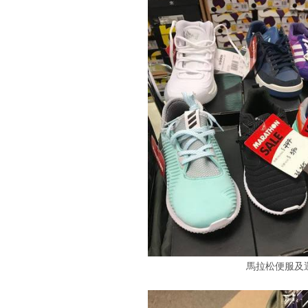
馬拉松便服及