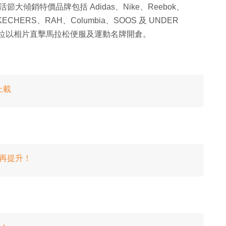
節大傾銷特價品牌包括 Adidas、Nike、Reebok、
SKECHERS、RAH、Columbia、SOOS 及 UNDER
、下集各位以相片直擊馬拉松便服及運動名牌開倉。
上載
量再提升！