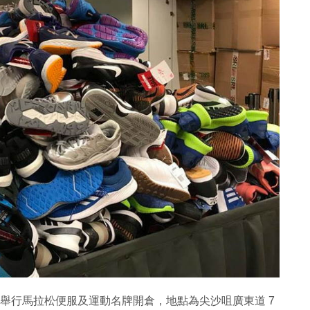
星期三舉行馬拉松便服及運動名牌開倉，地點為尖沙咀廣東道 7