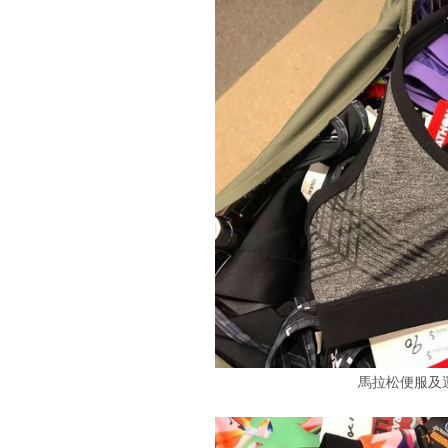
馬拉松便服及