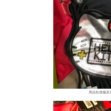
馬拉松便服及