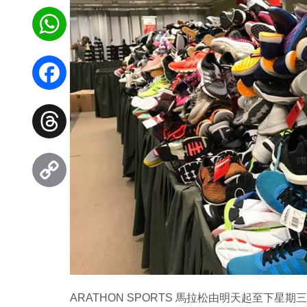
WhatsApp
Facebook
Threads
Copy
Link
ARATHON SPORTS 馬拉松由明天起至下