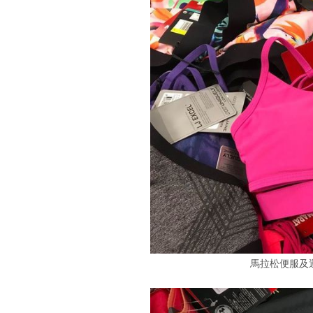
馬拉松便服及