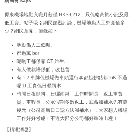
網民有 says
原來機場地勤入職月薪僅 HK$9,212，只係略高於小記及最
低工資。帖子吸引網民熱烈討論，機場地勤人工究竟值多
少？網民意見，節錄如下：
地勤係人工低咖。
都過萬 bor
呢啲工都係靠 OT 維生.
有人做就唔係低，改乜善
有 1,2 車牌係機場做車頭運行李都起薪點都16K 不過
呢 D 工真係日曬雨淋
時間日夜顫抖，日曬雨淋，工作時間長，返工車費
貴，車程長，公眾假期多數返工，底薪加補水先有萬
幾元（公司高層日日諗方法減補水），大家想入機場
工作好好考慮！不過大部分公司都好準時出糧！
【精選消息】