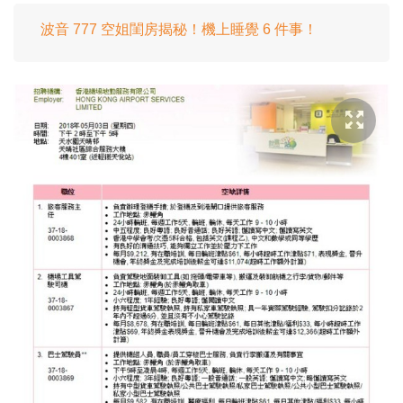
波音 777 空姐閨房揭秘！機上睡覺 6 件事！