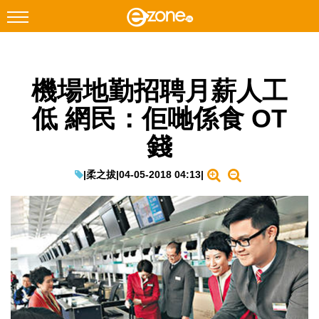
搜尋
機場地勤招聘月薪人工
Facebook
Instagram
低 網民：佢哋係食 OT
科技焦點
錢
網絡生活
遊戲動漫
|
柔之拔
|
04-05-2018 04:13
|
教學評測
EduTech
IT Times
生成式AI與雲端應用
Enterprise Digital Transformation