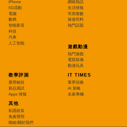
iPhone
網絡熱話
5G流動
生活情報
電腦
筍買着數
數碼
旅遊筍料
智能家居
熱門話題
科技
汽車
人工智能
遊戲動漫
熱門遊戲
電競裝備
動漫玩具
教學評測
IT TIMES
應用秘技
業界頭條
新品測試
AI 策略
Apps 情報
名家專欄
其他
私隱政策
免責聲明
聯絡/關於我們