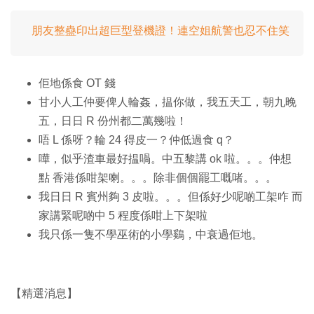
朋友整蠱印出超巨型登機證！連空姐航警也忍不住笑
佢地係食 OT 錢
甘小人工仲要俾人輪姦，揾你做，我五天工，朝九晚
五，日日 R 份州都二萬幾啦！
唔 L 係呀？輪 24 得皮一？仲低過食 q？
嘩，似乎渣車最好揾喎。中五黎講 ok 啦。。。仲想
點 香港係咁架喇。。。除非個個罷工嘅啫。。。
我日日 R 賓州夠 3 皮啦。。。但係好少呢啲工架咋 而
家講緊呢啲中 5 程度係咁上下架啦
我只係一隻不學巫術的小學鷄，中衰過佢地。
【精選消息】