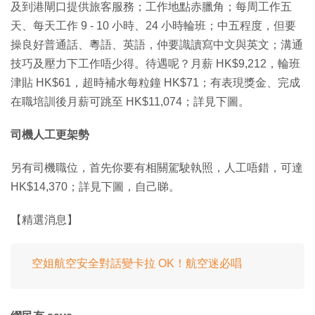
及到港閘口提供旅客服務；工作地點赤臘角；每周工作五
天、每天工作 9 - 10 小時、24 小時輪班；中五程度，但要
操良好普通話、粵語、英語，仲要識讀寫中文與英文；溝通
技巧及壓力下工作唔少得。待遇呢？月薪 HK$9,212，輪班
津貼 HK$61，超時補水每粒鐘 HK$71；有表現獎金、完成
在職培訓後月薪可跳至 HK$11,074；詳見下圖。
司機人工更架勢
另有司機職位，首先你要有相關駕駛執照，人工唔錯，可達
HK$14,370；詳見下圖，自己睇。
【精選消息】
空姐航空安全對話變卡拉 OK！航空迷必唱