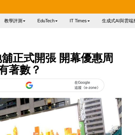
教學評測
EduTech
IT Times
生成式AI與雲端
舖正式開張 開幕優惠周
有著數？
在Google
追蹤《e-zone》