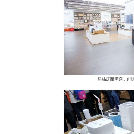
新舖店面明亮，但說穿了