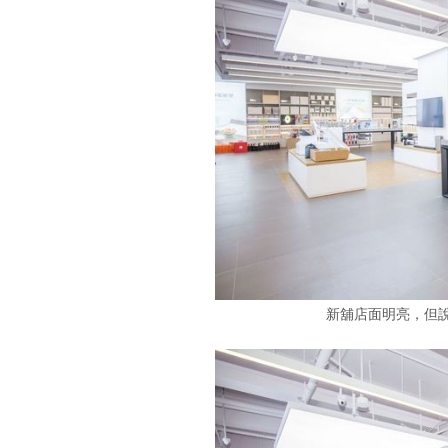
新舖店面明亮，但說穿了