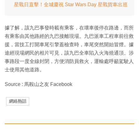
星戰日直擊！全城慶祝 Star Wars Day 星戰貨車出巡
據了解，該九巴事發時載有乘客，在壞車後停在路邊，而所
有乘客由其他路經的九巴接離現場。九巴派車工程車前往救
援，當技工打開車尾引擎蓋檢查時，車尾突然開始冒煙。據
途經現場網民的相片可見，該九巴全車陷入火海燒通頂。涉
事路段一度全線封閉，方便消防員救火，運輸處呼籲駕駛人
士使用其他道路。
Source : 馬鞍山之友 Facebook
網絡熱話