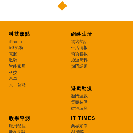
科技焦點
網絡生活
iPhone
網絡熱話
5G流動
生活情報
電腦
筍買着數
數碼
旅遊筍料
智能家居
熱門話題
科技
汽車
人工智能
遊戲動漫
熱門遊戲
電競裝備
動漫玩具
教學評測
IT TIMES
應用秘技
業界頭條
新品測試
AI 策略