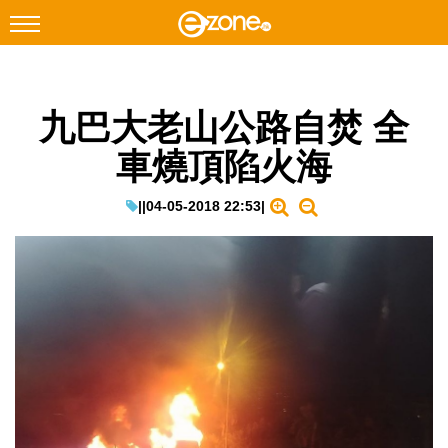
搜尋
九巴大老山公路自焚 全
Facebook
Instagram
車燒頂陷火海
科技焦點
網絡生活
|
|
04-05-2018 22:53
|
遊戲動漫
教學評測
EduTech
IT Times
生成式AI與雲端應用
Enterprise Digital Transformation