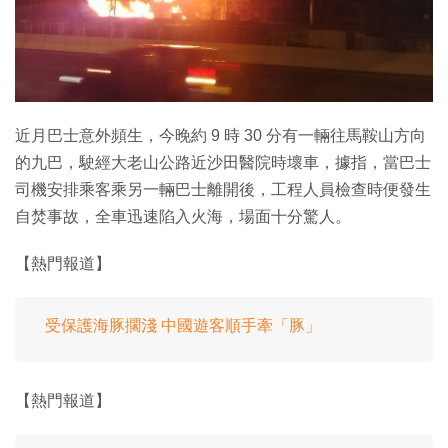
特集
近月巴士意外頻生，今晚約 9 時 30 分有一輛往馬鞍山方向
的九巴，駛經大老山公路近沙田醫院時壞車，據指，當巴士
司機安排乘客乘另一輛巴士離開後，工程人員檢查時便發生
自焚事故，全車迅速陷入火海，場面十分驚人。
【熱門報道】
受保護海豚擱淺 中國遊客順手牽「豚」
【熱門報道】