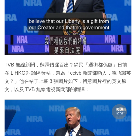
特集
TVB 無線新聞，翻譯錯漏百出？網民「通街都係處」日前
在 LIHKG 討論區發帖，題為「cctvb 新聞部啲人，識唔識英
文？」他在帖子上載 3 張圖片如下，留意圖片裡的英文原
文，以及 TVB 無線電視新聞部的翻譯：