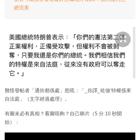
經完美
難怪發帖者「通街都係處」怒吼：「_你譯_咗做'特權係來
自法庭」（文字經過處理）。
有圖未必有真相？看圖唔夠？自己睇片（5 分 10 秒開
始）：