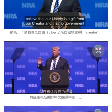
網民：「講我哋既自由（Liberty)來自做物主/神（creator)」
無線電視新聞的中文翻譯字幕……