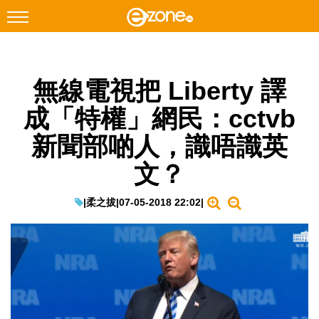
搜尋
無線電視把 Liberty 譯
Facebook
Instagram
成「特權」網民：cctvb
科技焦點
新聞部啲人，識唔識英
網絡生活
文？
遊戲動漫
教學評測
|
柔之拔
|
07-05-2018 22:02
|
EduTech
IT Times
生成式AI與雲端應用
Enterprise Digital Transformation