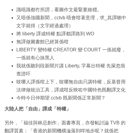
識唔識都冇所謂，看圖作文最緊要維穩。
又唔係強國新聞，cctvb 唔會咁著意理，求_其譯啲中
文字就得（文字經過處理）
將 liberty 譯成特權 點譯都譯路到 WO
無譯做圖書館已經算係咁
LIBERTY 變特權 CREATOR 變 COURT 一係就廢，
一係就有心抹黑人
我就係聽到段新聞片講 Liberty, 字幕出特權 先屎忽痕
查證吓
吱哪人譯係咁上下，吱哪無自由只講特權，反基督用
法律做統治工具，譯成咁反映咗中國特色既翻譯文化
今時今日仲期望 cctvb 既新聞係正常新聞？
大陸人把「自由」譯成「特權」
另外，「福佳與林忌創作」面書專頁，亦發帖討論 TVB 的
翻譯質素：「香港的新聞機構淪落到咩地步呢？就係把