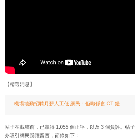
【精選消息】
機場地勤招聘月薪人工低 網民：佢哋係食 OT 錢
帖子在截稿前，已贏得 1,055 個正評，以及 3 個負評。帖子
亦吸引網民踴躍留言，節錄如下：