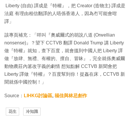
Liberty (自由) 譯成是『特權』，把 Creator (造物主) 譯成是
法庭 有理由相信翻譯的人唔係香港人，因為冇可能會咁
譯」
該專頁補充：「咩叫『奧威爾式的胡說八道 (Orwellian
nonsense)』？望下 CCTVB 翻譯 Donald Trump 講 Liberty
做『特權』就知，查下百度，就會搵到中國人把 Liberty 譯
做『放肆、無禮、有權的、擅自、冒昧』，完全就係奧威爾
動物農莊內篡改字義的劇情 想知點解 CCTVB 新聞會把
Liberty 譯做『特權』？百度幫到你！捉姦在床，CCTVB 新
聞就係中國控制！」
Source：
LIHKG討論區
,
福佳與林忌創作
花生
冷知識