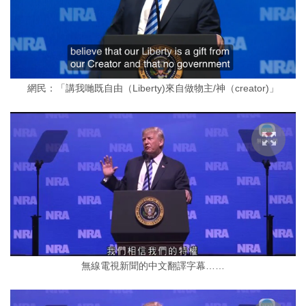
網民：「講我哋既自由（Liberty)來自做物主/神（creator)」
無線電視新聞的中文翻譯字幕……