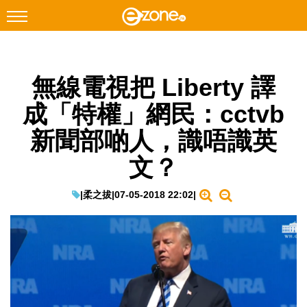
搜尋
無線電視把 Liberty 譯
Facebook
Instagram
成「特權」網民：cctvb
科技焦點
新聞部啲人，識唔識英
網絡生活
文？
遊戲動漫
教學評測
|
柔之拔
|
07-05-2018 22:02
|
EduTech
IT Times
生成式AI與雲端應用
Enterprise Digital Transformation