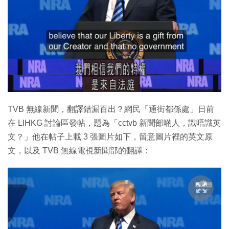
特集
TVB 無線新聞，翻譯錯漏百出？網民「通街都係處」日前
在 LIHKG 討論區發帖，題為「cctvb 新聞部啲人，識唔識英
文？」他在帖子上載 3 張圖片如下，留意圖片裡的英文原
文，以及 TVB 無線電視新聞部的翻譯：