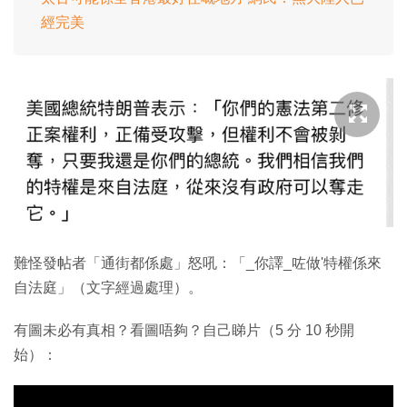
經完美
難怪發帖者「通街都係處」怒吼：「_你譯_咗做'特權係來
自法庭」（文字經過處理）。
有圖未必有真相？看圖唔夠？自己睇片（5 分 10 秒開
始）：