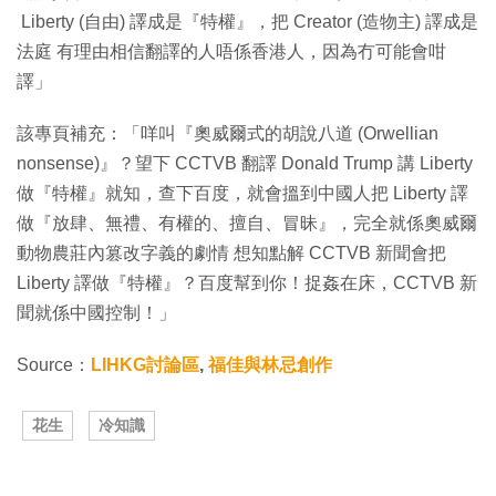
Liberty (自由) 譯成是『特權』，把 Creator (造物主) 譯成是
法庭 有理由相信翻譯的人唔係香港人，因為冇可能會咁
譯」
該專頁補充：「咩叫『奧威爾式的胡說八道 (Orwellian
nonsense)』？望下 CCTVB 翻譯 Donald Trump 講 Liberty
做『特權』就知，查下百度，就會搵到中國人把 Liberty 譯
做『放肆、無禮、有權的、擅自、冒昧』，完全就係奧威爾
動物農莊內篡改字義的劇情 想知點解 CCTVB 新聞會把
Liberty 譯做『特權』？百度幫到你！捉姦在床，CCTVB 新
聞就係中國控制！」
Source：
LIHKG討論區
,
福佳與林忌創作
花生
冷知識