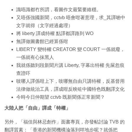
識唔識都冇所謂，看圖作文最緊要維穩。
又唔係強國新聞，cctvb 唔會咁著意理，求_其譯啲中
文字就得（文字經過處理）
將 liberty 譯成特權 點譯都譯路到 WO
無譯做圖書館已經算係咁
LIBERTY 變特權 CREATOR 變 COURT 一係就廢，
一係就有心抹黑人
我就係聽到段新聞片講 Liberty, 字幕出特權 先屎忽痕
查證吓
吱哪人譯係咁上下，吱哪無自由只講特權，反基督用
法律做統治工具，譯成咁反映咗中國特色既翻譯文化
今時今日仲期望 cctvb 既新聞係正常新聞？
大陸人把「自由」譯成「特權」
另外，「福佳與林忌創作」面書專頁，亦發帖討論 TVB 的
翻譯質素：「香港的新聞機構淪落到咩地步呢？就係把