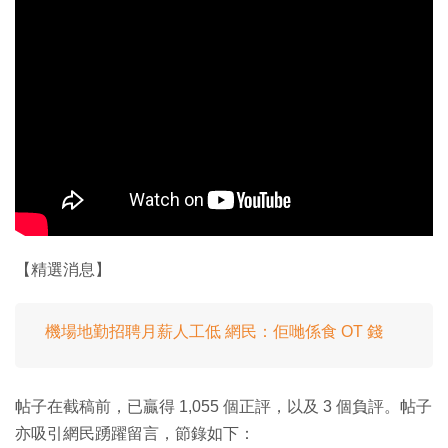
【精選消息】
機場地勤招聘月薪人工低 網民：佢哋係食 OT 錢
帖子在截稿前，已贏得 1,055 個正評，以及 3 個負評。帖子
亦吸引網民踴躍留言，節錄如下：