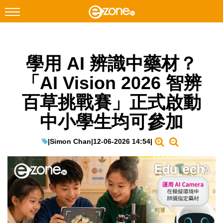
搜尋
學用 AI 辨識中藥材？
Facebook
Instagram
「AI Vision 2026 智辨
科技焦點
百草挑戰賽」正式啟動
網絡生活
中小學生均可參加
遊戲動漫
教學評測
|
Simon Chan
|
12-06-2026 14:54
|
EduTech
IT Times
生成式AI與雲端應用
Enterprise Digital Transformation