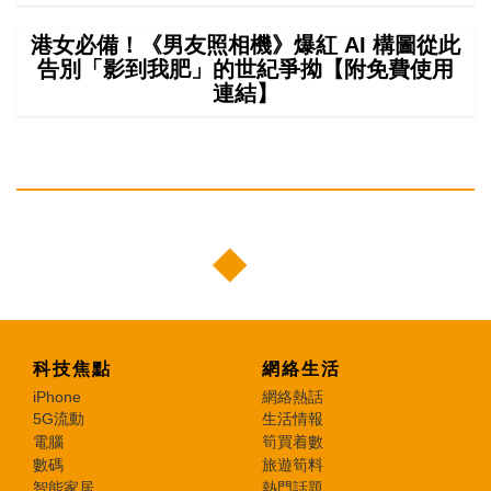
港女必備！《男友照相機》爆紅 AI 構圖從此
告別「影到我肥」的世紀爭拗【附免費使用
連結】
科技焦點
網絡生活
iPhone
網絡熱話
5G流動
生活情報
電腦
筍買着數
數碼
旅遊筍料
智能家居
熱門話題