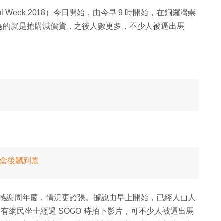
l Week 2018）今日開始，由今早 9 時開始，在銅鑼灣崇
為的就是搶購減價貨，之後人數更多，不少人被逼出馬
主開盒後嬲到震
崇光感謝周年慶，情況更誇張。據說由早上開始，已經人山人
還有網民坐士經過 SOGO 時拍下影片，可不少人被逼出馬