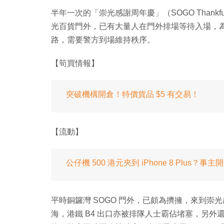
半年一次的「崇光感謝周年慶」（SOGO Thankfu
光百貨門外，已有大量人在門外排場等待入場，
路，需要警方到場維持秩序。
【筍買情報】
突破機構開倉！特價貨品 $5 有交易！
【流動】
公仔機 500 港元夾到 iPhone 8 Plus？事
平時銅鑼灣 SOGO 門外，已頗為擠擁，來到
海，港鐵 B4 出口亦被排隊人士霸佔堵塞，另外