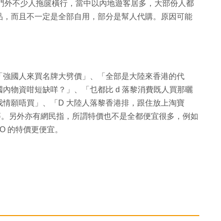
 門外不少人拖篋橫行，當中以內地遊客居多，大部份人都
品，而且不一定是全部自用，部分是幫人代購。原因可能
「強國人來買名牌大劈價」、「全部是大陸來香港的代
內物資咁短缺咩？」、「乜都比 d 落黎消費既人買那曬
情願唔買」、「D 大陸人落黎香港排，跟住放上淘寶
！」等。另外亦有網民指，所謂特價也不是全都便宜很多，例如
GO 的特價更便宜。