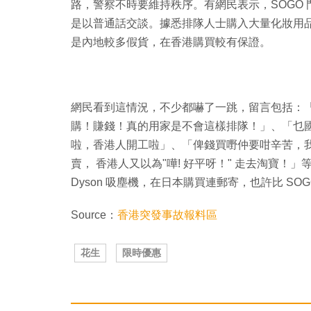
路，警察不時要維持秩序。有網民表示，SOGO
是以普通話交談。據悉排隊人士購入大量化妝用
是內地較多假貨，在香港購買較有保證。
網民看到這情況，不少都嚇了一跳，留言包括：
購！賺錢！真的用家是不會這樣排隊！」、「乜國
啦，香港人開工啦」、「俾錢買嘢仲要咁辛苦，我
賣， 香港人又以為"嘩! 好平呀！" 走去淘寶
Dyson 吸塵機，在日本購買連郵寄，也許比 SO
Source：
香港突發事故報料區
花生
限時優惠