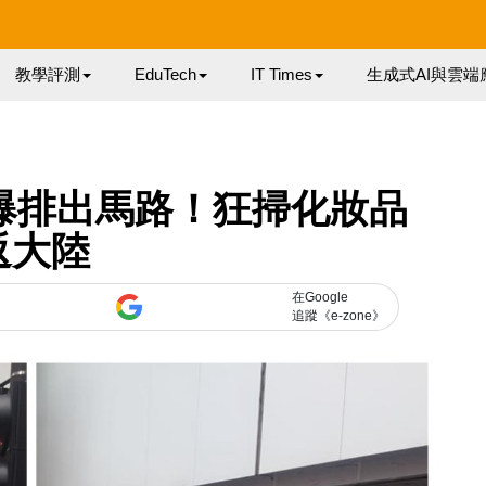
教學評測
EduTech
IT Times
生成式AI與雲端
到爆排出馬路！狂掃化妝品
返大陸
在Google
追蹤《e-zone》