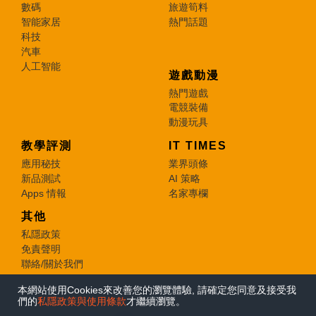
數碼
旅遊筍料
智能家居
熱門話題
科技
汽車
人工智能
遊戲動漫
熱門遊戲
電競裝備
動漫玩具
教學評測
IT TIMES
應用秘技
業界頭條
新品測試
AI 策略
Apps 情報
名家專欄
其他
私隱政策
免責聲明
聯絡/關於我們
本網站使用Cookies來改善您的瀏覽體驗, 請確定您同意及接受我
© 2026 e-zone. All Rights Reserved.
們的
私隱政策與使用條款
才繼續瀏覽。