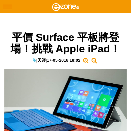
搜尋
平價 Surface 平板將登
Facebook
Instagram
場！挑戰 Apple iPad！
科技焦點
網絡生活
|
天師
|
17-05-2018 18:02
|
遊戲動漫
教學評測
EduTech
IT Times
生成式AI與雲端應用
Enterprise Digital Transformation