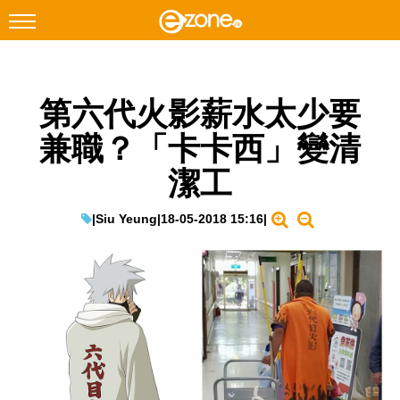
搜尋
第六代火影薪水太少要
Facebook
Instagram
兼職？「卡卡西」變清
科技焦點
潔工
網絡生活
遊戲動漫
|
Siu Yeung
|
18-05-2018 15:16
|
教學評測
EduTech
IT Times
生成式AI與雲端應用
Enterprise Digital Transformation