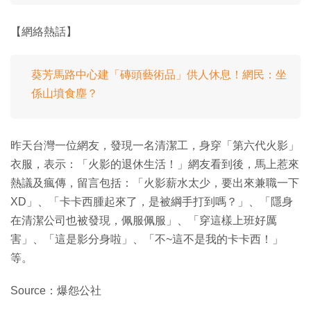
【網絡熱話】
葵芳馬路中心建「磚頭藝術品」供人休息！網民：坐
係山墳食塵？
昨天台灣一位網友，發現一名清潔工，身穿「第六代火影」
衣服，表示：「火影的退休生活！」網友看到後，馬上惹來
熱議及瘋傳，留言包括：「火影薪水太少，要出來兼職一下
XD」、「卡卡西腫起來了，是被綱手打到嗎？」、「隱身
在清潔公司也被發現，佩服佩服」、「穿這樣上班好厲
害」、「這是影分身啦」、「不~這不是我的卡卡西！」
等。
Source：爆怨公社