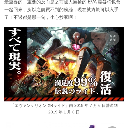
最重要的。重要的反而是之前被人瘋搶的 EVA 爆谷桶也會
一起回來，所以之前買不到的粉絲，現在就終於可以入手
了！不過都是那一句，小心炒家啊！
「エヴァンゲリオン XRライド」由 2018 年 7 月 6 日營運到
2019 年 1 月 6 日