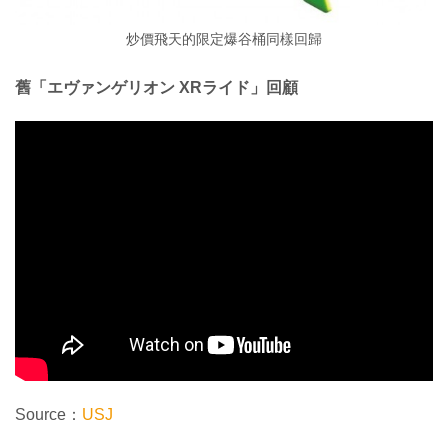
炒價飛天的限定爆谷桶同樣回歸
舊「エヴァンゲリオン XRライド」回顧
Source：
USJ