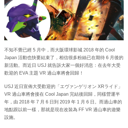
特集
不知不覺已經 5 月中，而大阪環球影城 2018 年的 Cool
Japan 活動也快要結束了，相信很多粉絲已在期待 6 月後的
新活動。而近日 USJ 就告訴大家一個好消息：在去年大受
歡迎的 EVA 主題 VR 過山車將會回歸！
USJ 近日宣佈大受歡迎的「エヴァンゲリオン XRライド」
VR 過山車將會接在 Cool Japan 完結後回歸，同樣營運半
年，由 2018 年 7 月 6 日到 2019 年 1 月 6 日。而過山車的
地點跟以前一樣，那就是現在改裝為 FF VR 過山車的遊樂
設施。