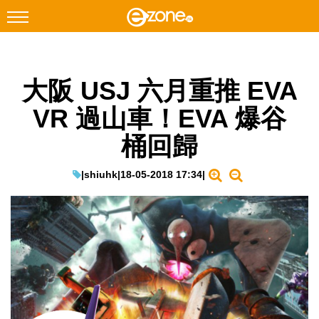
搜尋
大阪 USJ 六月重推 EVA
Facebook
Instagram
VR 過山車！EVA 爆谷
科技焦點
桶回歸
網絡生活
遊戲動漫
|
shiuhk
|
18-05-2018 17:34
|
教學評測
EduTech
IT Times
生成式AI與雲端應用
Enterprise Digital Transformation