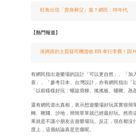
旺角出現「賣身葬父」黨？網民：咩年代
【熱門報道】
港媽搭的士質疑司機濫收 BB 車行李費！因 H
有網民指出遊樂場的設計「可以更自然」、「加
喜」、「參考日本、台灣設計」亦有網民指出「
「以前樣樣好玩：螺旋滑梯、搖搖板、韆鞦、氹
還有網民道出真相，表示想遊樂場好玩其實很簡
轉、鞦韆、沙地，簡簡單單就已經最好玩。然而
果就是不讓小朋友去遊樂場玩。反正，現在都沒
度上，這個結論真是悲傷呢。