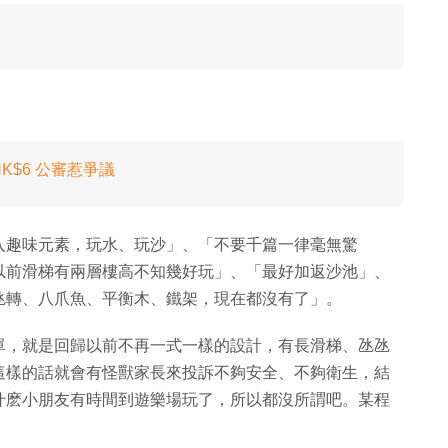
K$6 公審惹爭議
入趣味元素，玩水、玩沙」、「不要千篇一律毫無驚
以前滑梯有兩層樓高不知幾好玩」、「最好加返沙池」、
氹轉、八爪魚、平衡木、鐵架，現在都沒有了」。
單，就是回歸以前不再一式一樣的設計，有長滑梯、氹氹
這樣的話就會有怪獸家長來投訴不夠安全、不夠衛生，結
什麽小朋友有時間到遊樂場玩了，所以都沒所謂吧。某程