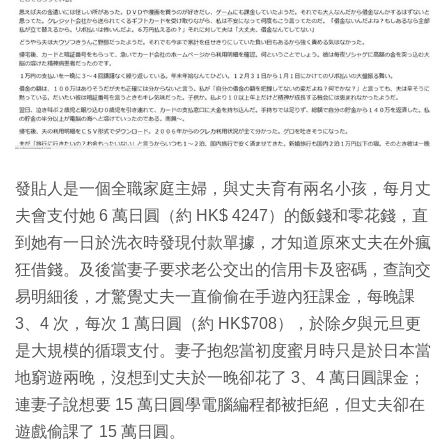
發貼人是一個全職家庭主婦，與丈夫育有兩名小孩，每月丈
夫會支付她 6 萬日圓（約 HK$ 4247）的飯錢和零花錢，直
到她有一日於洗衣時發現付款單據，才知道原來丈夫在外瘋
狂借錢。及後當妻子要求老公交出的信用卡及密碼，查詢交
易明細後，才驚覺丈夫一直偷偷在手遊內狂課金，每晚課
3、4 次，每次 1 萬日圓（約 HK$708），於除夕與元旦更
是大規模的循環支付。妻子抱怨當初度蜜月時只是於日本當
地窮遊兩晚，沒想到丈夫於一晚卻花了 3、4 萬日圓課金；
連妻子說想要 15 萬日圓學電腦編程都被拒絕，但丈夫卻在
遊戲偷課了 15 萬日圓。