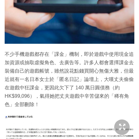
不少手機遊戲都存在「課金」機制，即於遊戲中使用現金追
加資源或抽取虛擬角色、去廣告等。許多人都會選擇課金去
裝備自己的遊戲帳號，雖然說花點錢買開心無傷大雅，但最
近就有一名日本女士於「匿名日記」論壇上，大嘆丈夫偷偷
在遊戲中狂課金，更因此欠下了 140 萬日圓債務（約
HK$99,096），氣得她把丈夫遊戲中辛苦儲來的「稀有角
色」全部刪除！