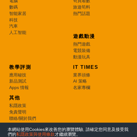
電腦
筍買着數
數碼
旅遊筍料
智能家居
熱門話題
科技
汽車
人工智能
遊戲動漫
熱門遊戲
電競裝備
動漫玩具
教學評測
IT TIMES
應用秘技
業界頭條
新品測試
AI 策略
Apps 情報
名家專欄
其他
私隱政策
免責聲明
聯絡/關於我們
本網站使用Cookies來改善您的瀏覽體驗, 請確定您同意及接受我
© 2026 e-zone. All Rights Reserved.
們的
私隱政策與使用條款
才繼續瀏覽。