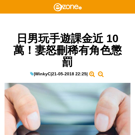
日男玩手遊課金近 10
萬！妻怒刪稀有角色懲
罰
|
WinkyC
|
21-05-2018 22:25
|