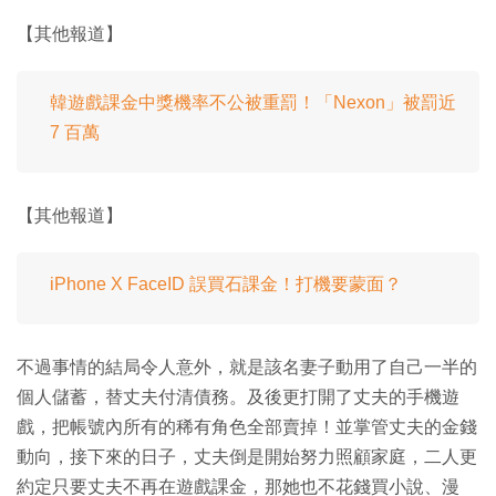
【其他報道】
韓遊戲課金中獎機率不公被重罰！「Nexon」被罰近
7 百萬
【其他報道】
iPhone X FaceID 誤買石課金！打機要蒙面？
不過事情的結局令人意外，就是該名妻子動用了自己一半的
個人儲蓄，替丈夫付清債務。及後更打開了丈夫的手機遊
戲，把帳號內所有的稀有角色全部賣掉！並掌管丈夫的金錢
動向，接下來的日子，丈夫倒是開始努力照顧家庭，二人更
約定只要丈夫不再在遊戲課金，那她也不花錢買小說、漫