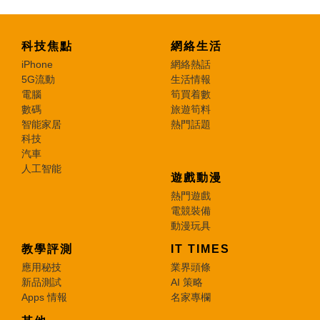
科技焦點
網絡生活
iPhone
網絡熱話
5G流動
生活情報
電腦
筍買着數
數碼
旅遊筍料
智能家居
熱門話題
科技
汽車
人工智能
遊戲動漫
熱門遊戲
電競裝備
動漫玩具
教學評測
IT TIMES
應用秘技
業界頭條
新品測試
AI 策略
Apps 情報
名家專欄