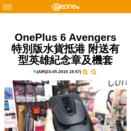
搜尋
OnePlus 6 Avengers
Facebook
Instagram
特別版水貨抵港 附送有
科技焦點
型英雄紀念章及機套
網絡生活
遊戲動漫
|
AIR
|
23-05-2018 18:57
|
教學評測
EduTech
IT Times
生成式AI與雲端應用
Enterprise Digital Transformation