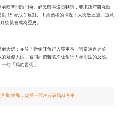
區的噪音問題開會。經民聯區議員動議，要求政府研究取
15 贊成 1 反對、 1 票棄權的情況下大比數通過。這意
 個月後就會成為歷史。
疑似大媽；並於「撤銷旺角行人專用區」議案通過之前一
敬的疑似大媽，被問到倘若取消旺角行人專用區的反應。
上一句「我們會死」。
大型客機 網民：你搭一百次冇事我就考慮