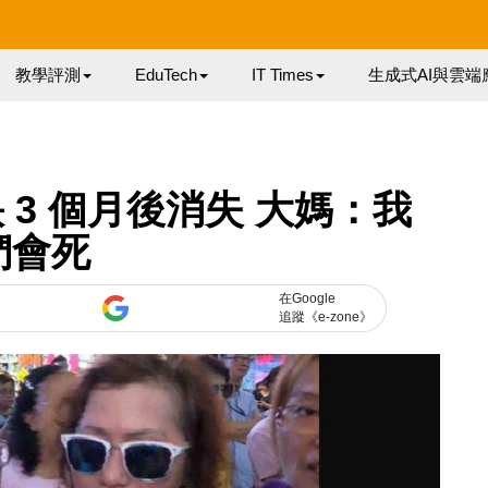
教學評測
EduTech
IT Times
生成式AI與雲端
3 個月後消失 大媽：我
們會死
在Google
追蹤《e-zone》