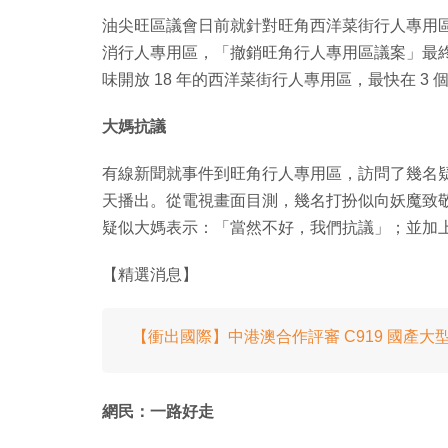
油尖旺區議會日前就針對旺角西洋菜街行人專用
消行人專用區，「撤銷旺角行人專用區議案」最終以 
味開放 18 年的西洋菜街行人專用區，最快在 3
大媽抗議
有線新聞就事件到旺角行人專用區，訪問了幾名
天播出。從電視畫面目測，幾名打扮似向妖魔致
疑似大媽表示：「當然不好，我們抗議」；並加
【精選消息】
【衝出國際】中港澳合作評審 C919 國產
網民：一路好走