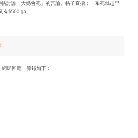
」日前發帖討論「大媽會死」的言論。帖子直指：「系死就趁早
$500 ga」
應
！網民回應，節錄如下：