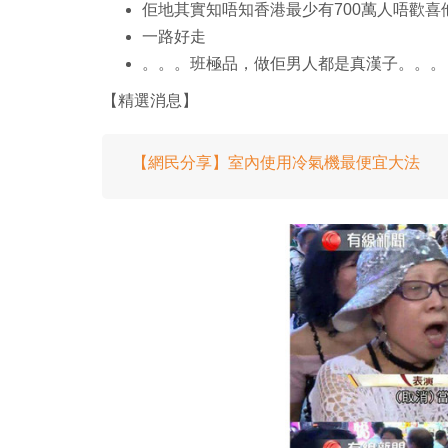
佢地其實知唔知香港最少有700萬人唔歡喜
一路好走
。。。班極品，做佢男人都是真漢子。。。
【精選消息】
【網民分享】室內使用冷氣機最便宜大法