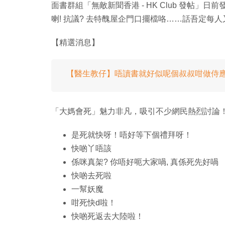
面書群組「無敵新聞香港 - HK Club 發帖
喇! 抗議? 去特醜屋企門口擺檔咯……話吾定每人又有
【精選消息】
【醫生教仔】唔讀書就好似呢個叔叔咁做侍
「大媽會死」魅力非凡，吸引不少網民熱烈討論
是死就快呀！唔好等下個禮拜呀！
快啲丫唔該
係咪真架? 你唔好呃大家喎, 真係死先好喎
快啲去死啦
一幫妖魔
咁死快d啦！
快啲死返去大陸啦！