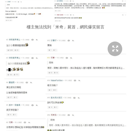
樓主無法找到「米奇」屍首，網民爆笑留言