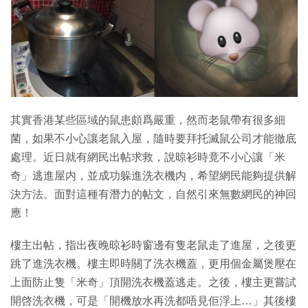
特集
其實香港某些區域的鼠患頗爲嚴重，然而老鼠帶有很多細
菌，如果不小心讓老鼠入屋，隨時要拜托滅鼠公司才能徹底
處理。近日就有網民出帖求救，說晾衫時竟不小心讓「米
奇」逃進屋内，並成功躲進洗衣機内，希望網民能夠提供解
決方法。面對這種有潛力的帖文，自然引來無數網民的神回
應！
樓主出帖，指出夜晚晾衫時窗邊有隻老鼠走了進屋，之後更
跳了進洗衣機。樓主即時關了洗衣機蓋，更用個金屬煲壓在
上面防止隻「米奇」頂開洗衣機蓋逃走。之後，樓主更嘗試
開啓洗衣機，可是「開機放水再洗都唔見佢浮上…」其後樓