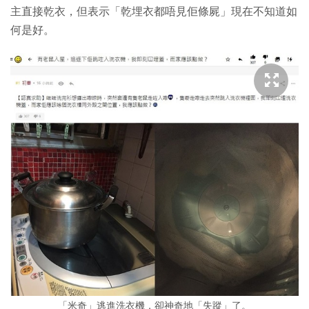
主直接乾衣，但表示「乾埋衣都唔見佢條屍」現在不知道如
何是好。
「米奇」逃進洗衣機，卻神奇地「失蹤」了。