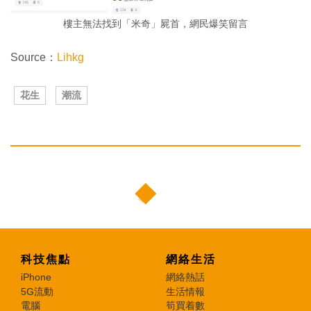
樓主無法找到「米奇」屍首，網民爆笑留言
Source：
Lihkg
花生
潮流
科技焦點
網絡生活
iPhone
網絡熱話
5G流動
生活情報
電腦
筍買着數