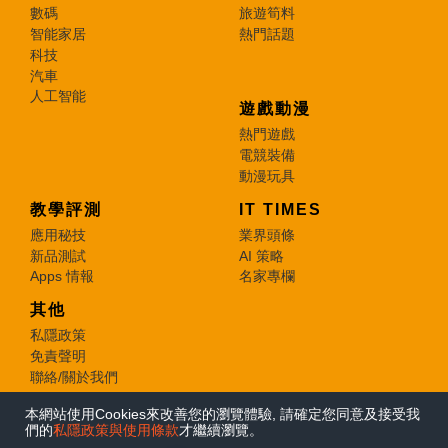
數碼
旅遊筍料
智能家居
熱門話題
科技
汽車
人工智能
遊戲動漫
熱門遊戲
電競裝備
動漫玩具
教學評測
IT TIMES
應用秘技
業界頭條
新品測試
AI 策略
Apps 情報
名家專欄
其他
私隱政策
免責聲明
聯絡/關於我們
本網站使用Cookies來改善您的瀏覽體驗, 請確定您同意及接受我
© 2026 e-zone. All Rights Reserved.
們的
私隱政策與使用條款
才繼續瀏覽。