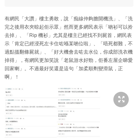
有網民「大讚」樓主勇敢，說「痴線仲夠膽開機洗」、「洗
完之後用衣夾晾起佢示眾」然而更多網民表示「啲衫可以拎
去掉」、「Rip 機衫」尤其是樓主已經找不到屍首，網民表
示「肯定已經浸死左卡住咗喺某啲位啦」、「唔死都難，不
過點搵翻條屍就」、「好大機會去咗去水位，你成部洗衣機
掉得」，有網民更加笑說「老鼠游水好勁，佢番左屋企睇愛
回家喇」。不過最好笑還是這句「加柔順劑變滑鼠，正
啊」！