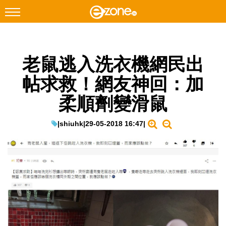
搜尋
老鼠逃入洗衣機網民出
Facebook
Instagram
帖求救！網友神回：加
科技焦點
柔順劑變滑鼠
網絡生活
遊戲動漫
|
shiuhk
|
29-05-2018 16:47
|
教學評測
EduTech
IT Times
生成式AI與雲端應用
Enterprise Digital Transformation