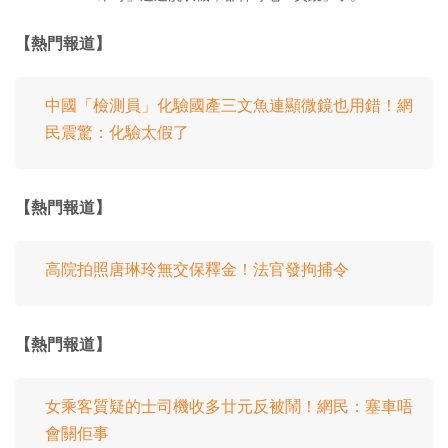
【熱門報道】
中國「檢測員」化驗國產三文魚連顯微鏡也用錯！網
民震驚：化驗太假了
【熱門報道】
高院拍照唐琳玲無交保釋金！法官發拘捕令
【熱門報道】
女乘客質疑的士司機收多廿元反被鬧！網民：塞車唔
會關佢事