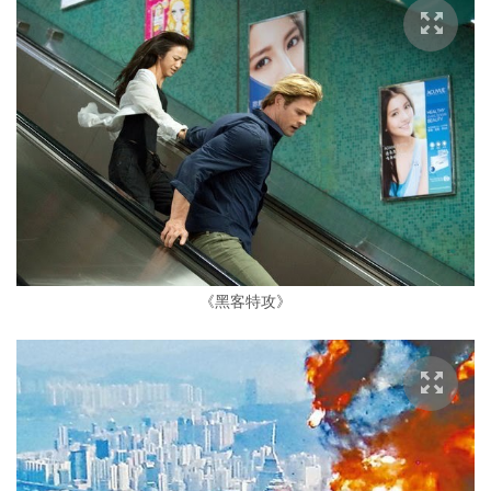
《黑客特攻》