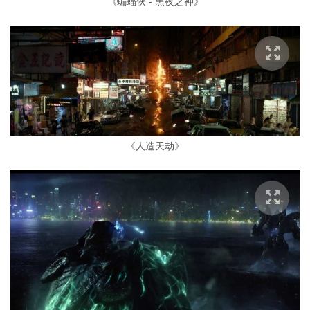
《蝙蝠俠 - 黑夜之神》
《人造天劫》