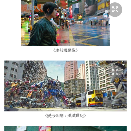
《攻殼機動隊》
《變形金剛：殲滅世紀》