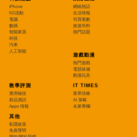
iPhone
網絡熱話
5G流動
生活情報
電腦
筍買着數
數碼
旅遊筍料
智能家居
熱門話題
科技
汽車
人工智能
遊戲動漫
熱門遊戲
電競裝備
動漫玩具
教學評測
IT TIMES
應用秘技
業界頭條
新品測試
AI 策略
Apps 情報
名家專欄
其他
私隱政策
免責聲明
聯絡/關於我們