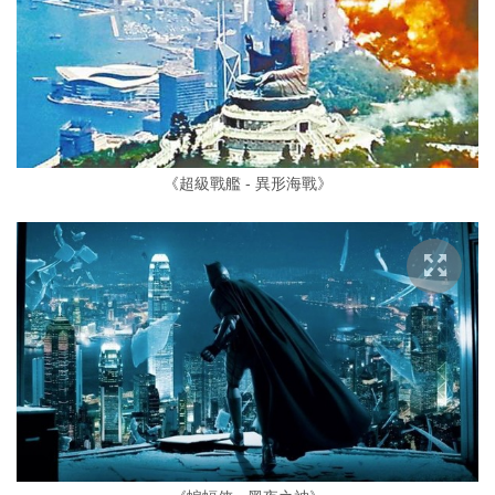
《超級戰艦 - 異形海戰》