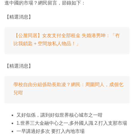
進中國的市場？網民留言，節錄如下：
【精選消息】
【公屋同居】女友支付全部租金 失婚港男呻：「冇
比我鎖匙 + 空間放私人物品！」
【精選消息】
學校自由分組係助長欺凌？網民：周圍問人，成個乞
兒咁
又好似係，講到好似世界核心城市之一咁
1.世界三大金融中心之一,多外國人識 2.打入支那市場
一早講過好多次 要打入內地市場