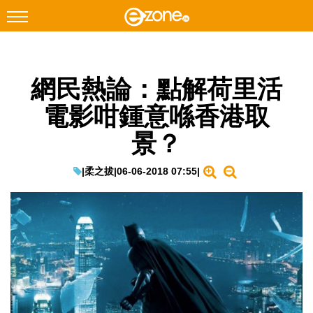
搜尋
網民熱論：點解荷里活
Facebook
Instagram
電影咁鍾意喺香港取
科技焦點
景？
網絡生活
遊戲動漫
|
柔之拔
|
06-06-2018 07:55
|
教學評測
EduTech
IT Times
生成式AI與雲端應用
Enterprise Digital Transformation