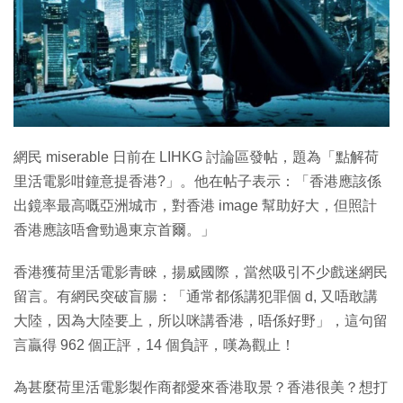
特集
網民 miserable 日前在 LIHKG 討論區發帖，題為「點解荷
里活電影咁鐘意提香港?」。他在帖子表示：「香港應該係
出鏡率最高嘅亞洲城市，對香港 image 幫助好大，但照計
香港應該唔會勁過東京首爾。」
香港獲荷里活電影青睞，揚威國際，當然吸引不少戲迷網民
留言。有網民突破盲腸：「通常都係講犯罪個 d, 又唔敢講
大陸，因為大陸要上，所以咪講香港，唔係好野」，這句留
言贏得 962 個正評，14 個負評，嘆為觀止！
為甚麼荷里活電影製作商都愛來香港取景？香港很美？想打