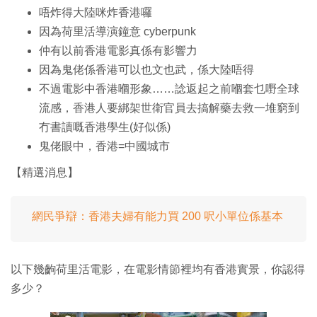
唔炸得大陸咪炸香港囉
因為荷里活導演鐘意 cyberpunk
仲有以前香港電影真係有影響力
因為鬼佬係香港可以也文也武，係大陸唔得
不過電影中香港嗰形象……諗返起之前嗰套乜嘢全球
流感，香港人要綁架世衛官員去搞解藥去救一堆窮到
冇書讀嘅香港學生(好似係)
鬼佬眼中，香港=中國城市
【精選消息】
網民爭辯：香港夫婦有能力買 200 呎小單位係基本
以下幾齣荷里活電影，在電影情節裡均有香港實景，你認得
多少？