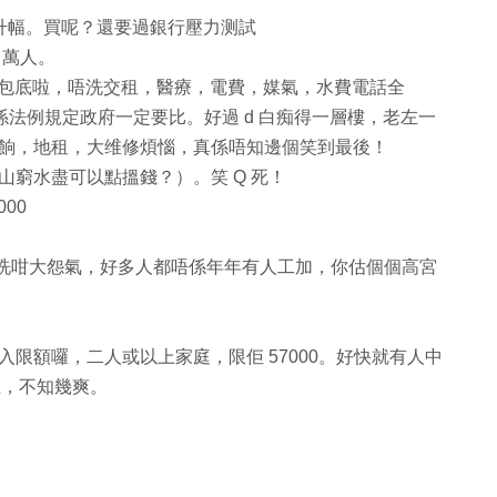
價升幅。買呢？還要過銀行壓力测試
 萬人。
綜援包底啦，唔洗交租，醫療，電費，媒氣，水費電話全
個係法例規定政府一定要比。好過 d 白痴得一層樓，老左一
餉，地租，大维修煩惱，真係唔知邊個笑到最後！
時山窮水盡可以點搵錢？）。笑 Q 死！
00
社会就唔洗咁大怨氣，好多人都唔係年年有人工加，你估個個高宮
限額囉，二人或以上家庭，限佢 57000。好快就有人中
九龍，不知幾爽。