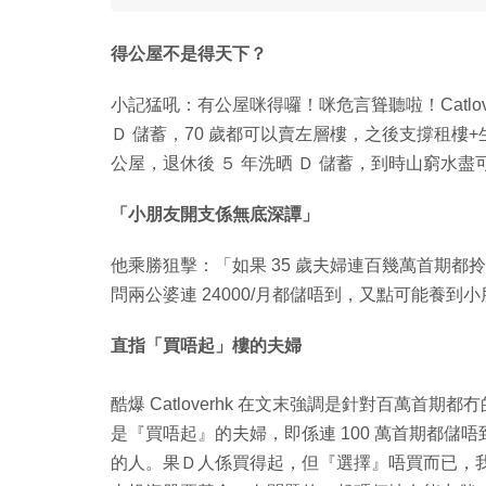
得公屋不是得天下？
小記猛吼：有公屋咪得囉！咪危言聳聽啦！Catlov
Ｄ 儲蓄，70 歲都可以賣左層樓，之後支撐租樓+生
公屋，退休後 ５ 年洗晒 Ｄ 儲蓄，到時山窮水
「小朋友開支係無底深譚」
他乘勝狙擊：「如果 35 歲夫婦連百幾萬首期
問兩公婆連 24000/月都儲唔到，又點可能養到小朋友+
直指「買唔起」樓的夫婦
酷爆 Catloverhk 在文末強調是針對百萬
是『買唔起』的夫婦，即係連 100 萬首期都
的人。果Ｄ人係買得起，但『選擇』唔買而已，