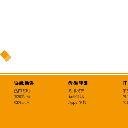
遊戲動漫
教學評測
I
熱門遊戲
應用秘技
業
電競裝備
新品測試
AI
動漫玩具
Apps 情報
名