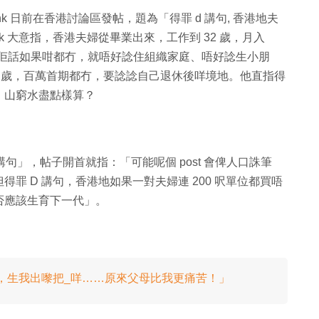
erhk 日前在香港討論區發帖，題為「得罪 d 講句, 香港地夫
erhk 大意指，香港夫婦從畢業出來，工作到 32 歲，月入
唔難，佢話如果咁都冇，就唔好諗住組織家庭、唔好諗生小朋
到 80 歲，百萬首期都冇，要諗諗自己退休後咩境地。他直指得
，山窮水盡點樣算？
d 講句」，帖子開首就指：「可能呢個 post 會俾人口誅筆
罪 D 講句，香港地如果一對夫婦連 200 呎單位都買唔
否應該生育下一代」。
差，生我出嚟把_咩……原來父母比我更痛苦！」