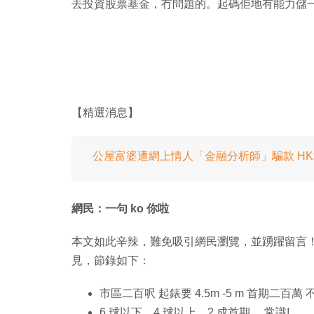
去投資股票基金，冇問題的。起碼佢地有能力儲
【精選消息】
公屋富婆遭網上情人「金融分析師」騙款 HK$
網民：一句 ko 你啦
本文如此辛辣，難免吸引網民瀏覽，並踴躍留言
見，節錄如下：
市區二百呎 起錶要 4.5m -5 m 首期二百萬
6 球以下，4 球以上，2 成首期， 常識!