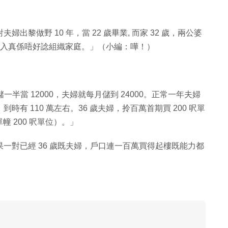
夫婦出黎做野 10 年，當 22 歲畢業, 而家 32 歲，兩公婆
00 月入真係唔好諗組織家庭。」（小編：嘩！）
，月儲一半當 12000，夫婦就每月儲到 24000。正常一年夫婦
36 歲，到時有 110 萬左右。36 歲夫婦，拎百萬首期買 200 呎單
 200 呎單位）。」
「如果一對已經 36 歲既夫婦，戶口連一百萬買得起樓既能力都