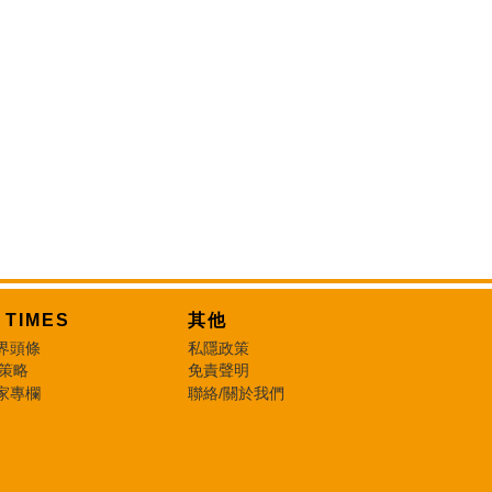
T TIMES
其他
界頭條
私隱政策
 策略
免責聲明
家專欄
聯絡/關於我們