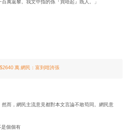
一百萬返黎。我文中指的係『買唔起』既人。」
2640 萬 網民：富到咁誇張
！然而，網民主流意見都對本文言論不敢苟同。網民意
 不是個個有