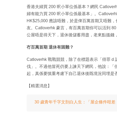
香港夫婦買 200 呎小單位係基本？網民 Catlov
婦有能力買 200 呎小單位係最基本」。Catlov
HK$25,000 應該唔難，於是俾百萬首期又
友。Catloverhk 豪言，有百萬首期你可以活
公屋唔是得天下，退休後儲蓄用盡，老來點搵錢
冇百萬首期 退休有困難？
Catloverhk 戰戰競競，除了在標題表示「得罪 
伐」。不過他冒死仍要上諫天下網民，他說：「但得
起，真係要慎重考慮下自己退休後既境況同埋是
【精選消息】
30 歲青年千字文剖白人生：「屋企條件咁