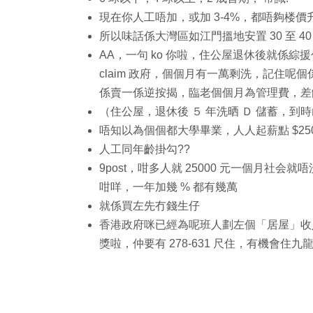
現在你人工唔加，或加 3-4%，都唔夠楼
所以味話係大灣區如江門搵地安置 30 至 40
AA，一句 ko 你啦，住公屋退休後就係
claim 政府，個個月有一萬剩洗，記住呢
係賣一係逆按揭，臨老個個月為管理費，差
（住公屋，退休後 ５ 年洗晒 Ｄ 儲蓄，到
唔知以為個個都大學畢業，人人起薪點 $250
人工同年齡掛勾??
9post，咁多人就 25000 元一個月
咁咩，一年加幾 % 都有幾萬
就係買左先冇錢生仔
香港政府咪已經為呢班人劃左個「居屋」收入
獎啦，仲要有 278-631 尺住，有機會住