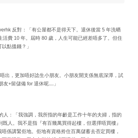
erhk 反對：「有公屋都不是得天下。退休後當 5 年洗晒
活費 10 年。屆時 80 歲，人生可能已經差唔多了。但住
盡可以點搵錢？」
都拎唔出，更加唔好諗生小朋友。小朋友開支係無底深潭，試
留儲備 for 退休呢....」
首期都冇的人：「我強調，我所指的年齡是工作十年的夫婦，指的
儲唔到既人。我不是指『有百幾萬買得起樓，但選擇唔買樓』
我唔係講緊佢地。佢地有資格拎住百萬儲蓄去否定買樓，