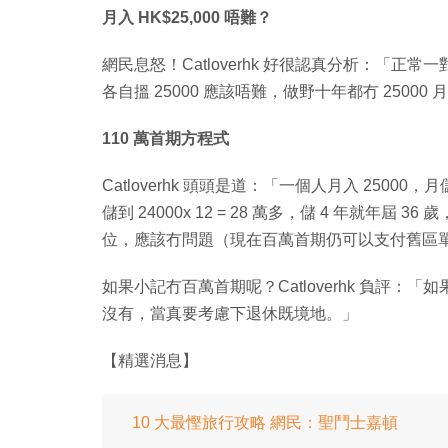
月入 HK$25,000 唔難？
網民息怒！Catloverhk 好很認真分析：「正常一對
各自搵 25000 應該唔難，做野十年都冇 250
110 萬首期方程式
Catloverhk 頭頭是道：「一個人月入 25000
儲到 24000x 12 = 28 萬多，儲 4 年就年屆 
位，應該冇問題（現在百萬首期仍可以支付舊區單幢
如果小記冇百萬首期呢？Catloverhk 負評：
沒有，當真要考慮下退休既境地。」
【精選消息】
10 大最慳旅行攻略 網民：聖鬥士嘉頓