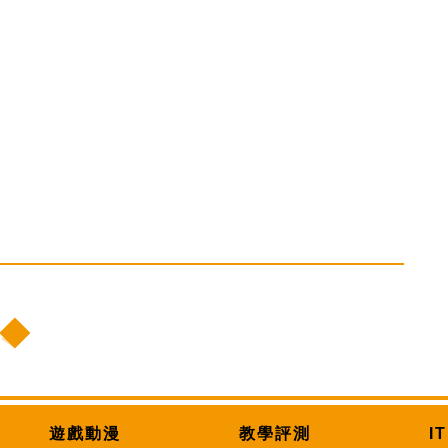
遊戲動漫
教學評測
I