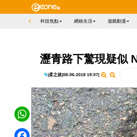
科技焦點
網絡生活
遊戲動漫
瀝青路下驚現疑似 N
|
柔之拔
|
08-06-2018 19:07
|
WhatsApp