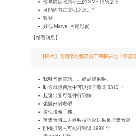
較早前因收到小三的 SMS 情急之下................
可能內有古文明之迷...!?
報警
好似 Marvel 片尾彩蛋
【精選消息】
【睇片】元朗某粉麵店員工用腳在地上踩蒜
我呀爸個電話。。終於搵返啦。
唔通就係傳說中可以擋子彈既 3310!？
起返出黎可能仲打到嫁
張圖好耐嘞喎
看似接合手機。
落瀝青時工人跌咗揾唔返結果長埋瀝青裏
開機打返去可能打到返 199X 年