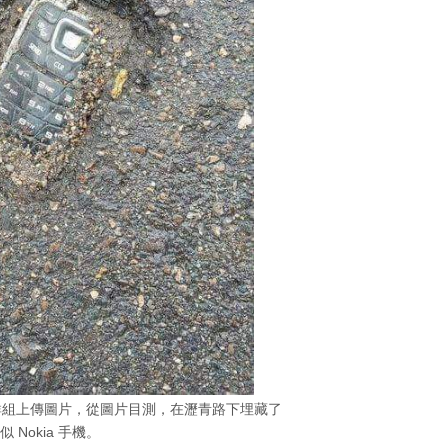
k 群組上傳圖片，從圖片目測，在瀝青路下埋藏了
 Nokia 手機。