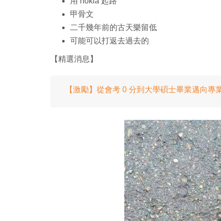
用 nokia 起路
甲骨文
二千幾年前的古天樂留低
可能可以打返去過去的
【精選消息】
【激勵】從會考 0 分到大學碩士畢業邁向專