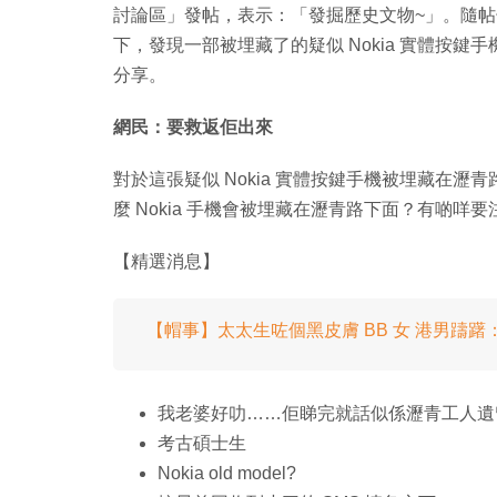
討論區」發帖，表示：「發掘歷史文物~」。隨
下，發現一部被埋藏了的疑似 Nokia 實體按鍵手機
分享。
網民：要救返佢出來
對於這張疑似 Nokia 實體按鍵手機被埋藏在瀝
麼 Nokia 手機會被埋藏在瀝青路下面？有啲咩
【精選消息】
【帽事】太太生咗個黑皮膚 BB 女 港男躊躇
我老婆好叻……佢睇完就話似係瀝青工人遺
考古碩士生
Nokia old model?