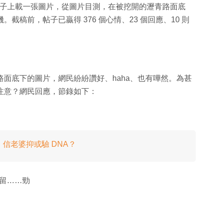
帖子上載一張圖片，從圖片目測，在被挖開的瀝青路面底
。截稿前，帖子已贏得 376 個心情、23 個回應、10 則
青路面底下的圖片，網民紛紛讚好、haha、也有嘩然。為甚
要注意？網民回應，節錄如下：
：信老婆抑或驗 DNA？
留……勁