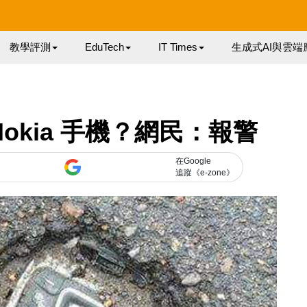
教學評測
EduTech
IT Times
生成式AI與雲端
okia 手機？網民：報警
在Google
追蹤《e-zone》