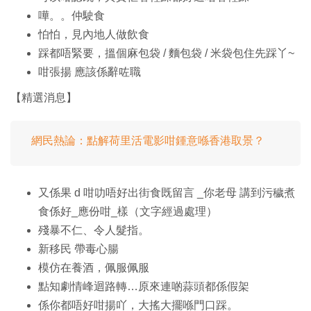
嘩。。仲駛食
怕怕，見內地人做飲食
踩都唔緊要，搵個麻包袋 / 麵包袋 / 米袋包住先踩丫~
咁張揚 應該係辭咗職
【精選消息】
網民熱論：點解荷里活電影咁鍾意喺香港取景？
又係果 d 咁叻唔好出街食既留言 _你老母 講到污穢煮
食係好_應份咁_樣（文字經過處理）
殘暴不仁、令人髮指。
新移民 帶毒心腸
模仿在養酒，佩服佩服
點知劇情峰迴路轉…原來連啲蒜頭都係假架
係你都唔好咁揚吖，大搖大擺喺門口踩。