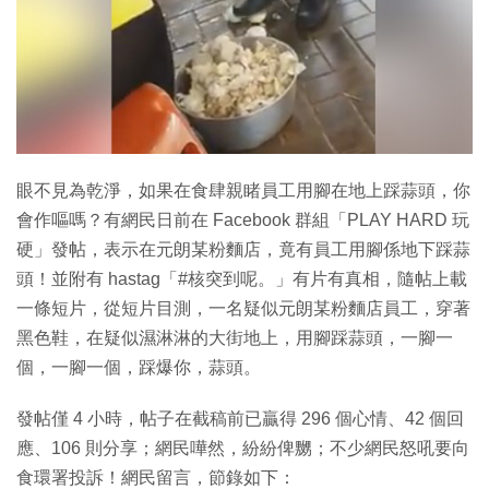
特集
眼不見為乾淨，如果在食肆親睹員工用腳在地上踩蒜頭，你
會作嘔嗎？有網民日前在 Facebook 群組「PLAY HARD 玩
硬」發帖，表示在元朗某粉麵店，竟有員工用腳係地下踩蒜
頭！並附有 hastag「#核突到呢。」有片有真相，隨帖上載
一條短片，從短片目測，一名疑似元朗某粉麵店員工，穿著
黑色鞋，在疑似濕淋淋的大街地上，用腳踩蒜頭，一腳一
個，一腳一個，踩爆你，蒜頭。
發帖僅 4 小時，帖子在截稿前已贏得 296 個心情、42 個回
應、106 則分享；網民嘩然，紛紛俾嬲；不少網民怒吼要向
食環署投訴！網民留言，節錄如下：