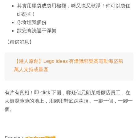
其實用膠袋成袋用槌揼，咪又快又乾淨！仲可以袋住
d 衣掉！
你食埋我個份
踩完會洗返干淨架
【精選消息】
【港人原創】Lego ideas 有燈識郁樂高電動海盜船
萬人支持或量產
有片有真相！即 click 下圖，睇疑似元朗某粉麵店員工，在
大街濕漉漉的地上，用腳用鞋底踩蒜頭，一腳一個，一腳一
個。