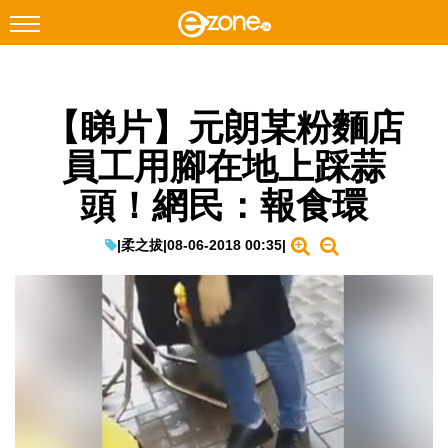
搜尋
【睇片】元朗某粉麵店
Facebook
Instagram
員工用腳在地上踩蒜
科技焦點
頭！網民：報食環
網絡生活
遊戲動漫
|
柔之拔
|
08-06-2018 00:35
|
教學評測
EduTech
IT Times
生成式AI與雲端應用
Enterprise Digital Transformation