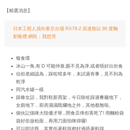
【精選消息】
日本工程人員向東京台場 RX78-2 高達致以 90 度鞠
躬敬禮 網民：我想哭
報食環
冰山一角,有 D 可能仲衰,眼不見為淨,或者唔好出街食
估佢老細認為，踩咗咁多年，未試過有事，見不到為
乾淨
同汽水罐一樣
踩條女話，我對鞋新買架，今日除咗踩過餐廳地下，
女廁地下，廚房濕濕既爛地之外，其他都無啦。
個伙記係咪大陸優才呀...間食店俾佢害死了! 用麵粉袋
袋好佢放枱面，再用刀面拍咪得囉!
可以咁諗既，其實佢著鞋踩都好過唔著鞋踩