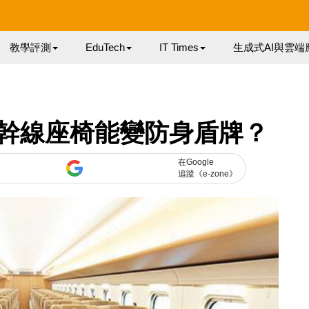
教學評測
EduTech
IT Times
生成式AI與雲端
幹線座椅能變防身盾牌？
在Google
追蹤《e-zone》