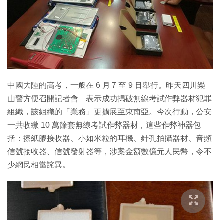
特集
中國大陸的高考，一般在 6 月 7 至 9 日舉行。昨天四川樂
山警方便召開記者會，表示成功搗破無線考試作弊器材犯罪
組織，該組織的「業務」更擴展至東南亞。今次行動，公安
一共收繳 10 萬餘套無線考試作弊器材，這些作弊神器包
括：擦紙膠接收器、小如米粒的耳機、針孔拍攝器材、音頻
信號接收器、信號發射器等，涉案金額數億元人民幣，令不
少網民相當詫異。