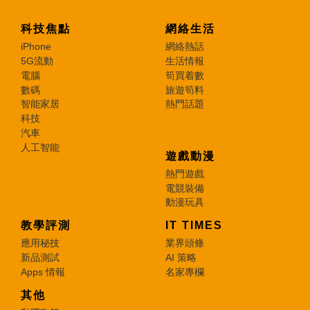
科技焦點
網絡生活
iPhone
網絡熱話
5G流動
生活情報
電腦
筍買着數
數碼
旅遊筍料
智能家居
熱門話題
科技
汽車
人工智能
遊戲動漫
熱門遊戲
電競裝備
動漫玩具
教學評測
IT TIMES
應用秘技
業界頭條
新品測試
AI 策略
Apps 情報
名家專欄
其他