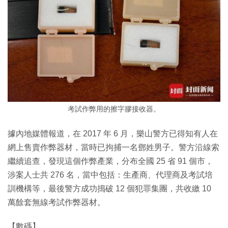
考試作弊用的擦字膠接收器。
據內地媒體報道，在 2017 年 6 月，樂山警方已得知有人在
網上售賣作弊器材，當時已拘捕一名鄧姓男子。警方沿線索
繼續追查，發現這個作弊產業，分布全國 25 省 91 個市，
涉案人士共 276 名，當中包括：生產商、代理商及考試培
訓機構等，最後警方成功搗破 12 個犯罪集團，共收繳 10
萬餘套無線考試作弊器材。
【數碼】