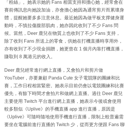
「粉絲」。她表示她的 Fans 相當支持和擔心她，經常會在
賽前傳訊息向她說加油，亦會擔心她因為通宵剪片而累壞身
體，提醒她要多多注意休息。最近她因為做平板支撑健身運
動時，不慎拉傷腹部肌肉，她亦因此收到了不少 Fans 問
候。當然，Deer 鹿兒在物質上也收到了不少 Fans 支持，
除了收到 Fans 所送上的零食，供她在打機直播時享用外，
亦有收到了不少現金捐贈，她更曾在 1 個月內靠打機直播，
賺取到 8 萬港元的收入。
Deer 鹿兒經常進行網上直播，又會拍片和剪片做
YouTuber，亦要兼顧 Panda Cute 女子電競隊的團練和比
賽，工作日程相當緊密。她表示目前仍會以電競團練和比賽
優先，有餘下時間才會拍片和做網上直播。過往 Deer 鹿兒
主要使用 Twitch 平台進行網上直播，她表示今後或會使用
較多類似《Uplive》的手機直播 app 進行直播，原因是
《Uplive》可隨時隨地使用手機進行直播，限制上較普遍需
要坐在電腦前進行直播的 Twitch 少，從而更方便跟 Fans 聊