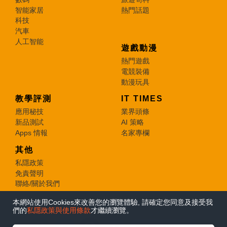
智能家居
熱門話題
科技
汽車
人工智能
遊戲動漫
熱門遊戲
電競裝備
動漫玩具
教學評測
IT TIMES
應用秘技
業界頭條
新品測試
AI 策略
Apps 情報
名家專欄
其他
私隱政策
免責聲明
聯絡/關於我們
本網站使用Cookies來改善您的瀏覽體驗, 請確定您同意及接受我
© 2026 e-zone. All Rights Reserved.
們的
私隱政策與使用條款
才繼續瀏覽。