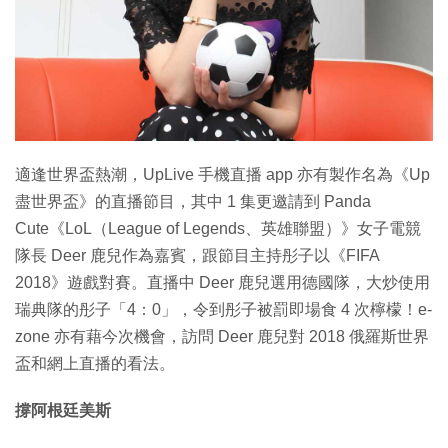
適逢世界盃熱潮，UpLive 手機直播 app 亦有製作名為《Up
盡世界盃》的直播節目，其中 1 集更邀請到 Panda
Cute《LoL（League of Legends、英雄聯盟）》女子電競
隊長 Deer 鹿兒作為嘉賓，跟節目主持彤子以《FIFA
2018》遊戲對賽。直播中 Deer 鹿兒選用德國隊，大炒使用
瑞典隊的彤子「4：0」，令到彤子被罰即場食 4 次檸檬！e-
zone 亦有藉今次機會，訪問 Deer 鹿兒對 2018 俄羅斯世界
盃和網上直播的看法。
撐阿根廷美斯