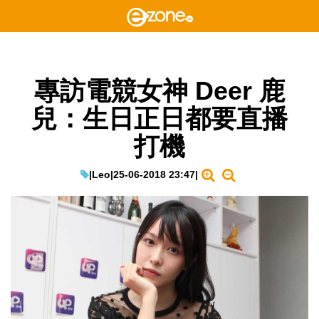
專訪電競女神 Deer 鹿
兒：生日正日都要直播
打機
|
Leo
|
25-06-2018 23:47
|