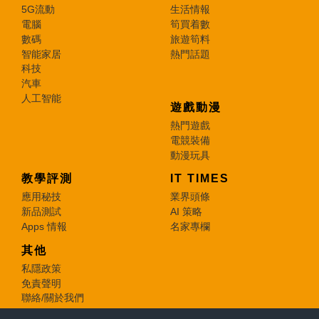
5G流動
生活情報
電腦
筍買着數
數碼
旅遊筍料
智能家居
熱門話題
科技
汽車
人工智能
遊戲動漫
熱門遊戲
電競裝備
動漫玩具
教學評測
IT TIMES
應用秘技
業界頭條
新品測試
AI 策略
Apps 情報
名家專欄
其他
私隱政策
免責聲明
聯絡/關於我們