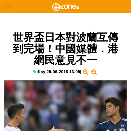
搜尋
世界盃日本對波蘭互傳
Facebook
Instagram
到完場！中國媒體．港
科技焦點
網民意見不一
網絡生活
遊戲動漫
|
Kay
|
29-06-2018 13:09
|
教學評測
EduTech
IT Times
生成式AI與雲端應用
Enterprise Digital Transformation