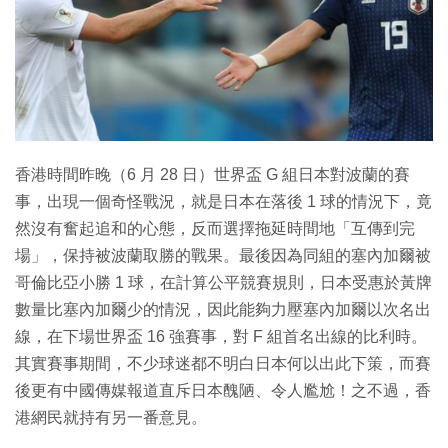
特集
香港時間昨晚（6 月 28 日）世界盃 G 組日本對波蘭的賽
事，出現一個奇怪戰況，就是日本在落後 1 球的情況下，竟
然沒有奮起追和的心態，反而選擇拖延時間地「互傳到完
場」，保持被波蘭取勝的戰果。最後因為同組的塞內加爾被
哥倫比亞小勝 1 球，在計算公平競賽規則，日本受惠於黃牌
數量比塞內加爾少的情況，因此能夠力壓塞內加爾以次名出
線，在下場世界盃 16 強賽事，對 F 組首名出線的比利時。
其實賽事期間，不少球迷都不明白日本何以出此下策，而賽
後更有中國傳媒報道直斥日本醜陋、令人尷尬！之不過，香
港網民就持有另一番意見。