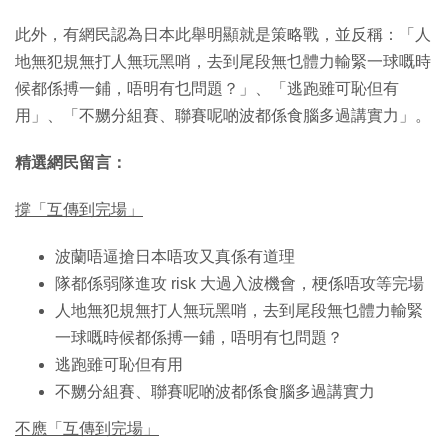
此外，有網民認為日本此舉明顯就是策略戰，並反稱：「人
地無犯規無打人無玩黑哨，去到尾段無乜體力輸緊一球嘅時
候都係搏一鋪，唔明有乜問題？」、「逃跑雖可恥但有
用」、「不嬲分組賽、聯賽呢啲波都係食腦多過講實力」。
精選網民留言：
撐「互傳到完場」
波蘭唔逼搶日本唔攻又真係有道理
隊都係弱隊進攻 risk 大過入波機會，梗係唔攻等完場
人地無犯規無打人無玩黑哨，去到尾段無乜體力輸緊
一球嘅時候都係搏一鋪，唔明有乜問題？
逃跑雖可恥但有用
不嬲分組賽、聯賽呢啲波都係食腦多過講實力
不應「互傳到完場」