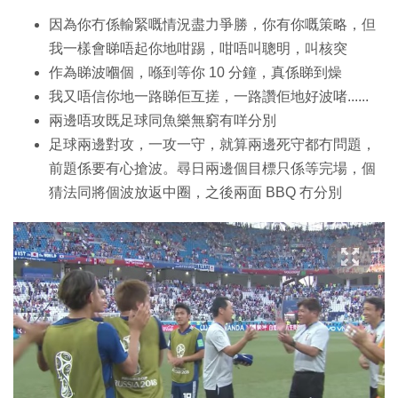
因為你冇係輸緊嘅情況盡力爭勝，你有你嘅策略，但
我一樣會睇唔起你地咁踢，咁唔叫聰明，叫核突
作為睇波嗰個，喺到等你 10 分鐘，真係睇到燥
我又唔信你地一路睇佢互搓，一路讚佢地好波啫......
兩邊唔攻既足球同魚樂無窮有咩分別
足球兩邊對攻，一攻一守，就算兩邊死守都冇問題，
前題係要有心搶波。尋日兩邊個目標只係等完場，個
猜法同將個波放返中圈，之後兩面 BBQ 冇分別