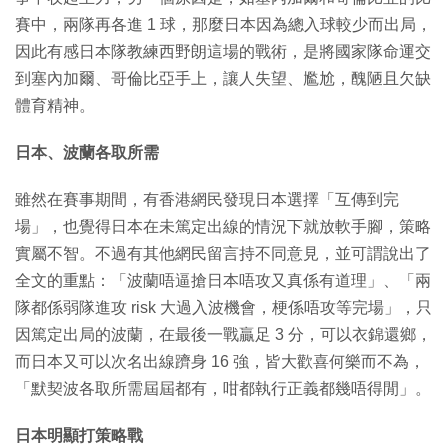
賽中，兩隊再各進 1 球，那麼日本因為總入球較少而出局，
因此有感日本隊教練西野朗這場的戰術，是將國家隊命運交
到塞內加爾、哥倫比亞手上，讓人失望、尷尬，醜陋且欠缺
體育精神。
日本、波蘭各取所需
雖然在賽事期間，有香港網民發現日本選擇「互傳到完
場」，也覺得日本在未篤定出線的情況下就放軟手腳，策略
實屬不智。不過有其他網民留言持不同意見，並可謂說出了
全文的重點：「波蘭唔逼搶日本唔攻又真係有道理」、「兩
隊都係弱隊進攻 risk 大過入波機會，梗係唔攻等完場」，只
因篤定出局的波蘭，在最後一戰贏足 3 分，可以衣錦還鄉，
而日本又可以次名出線躋身 16 強，皆大歡喜何樂而不為，
「默契波各取所需屆屆都有，咁都執行正義都幾唔得閒」。
日本明顯打策略戰