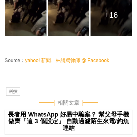
+16
Source：
yahoo! 新聞
、
林謅罵律師 @ Facebook
科技
相關文章
長者用 WhatsApp 好易中騙案？ 幫父母手機
做齊「這 3 個設定」 自動過濾陌生來電/釣魚
連結