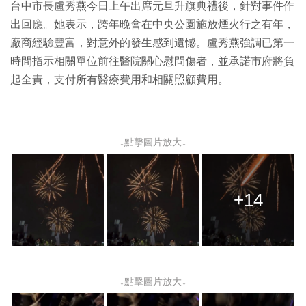
台中市長盧秀燕今日上午出席元旦升旗典禮後，針對事件作
出回應。她表示，跨年晚會在中央公園施放煙火行之有年，
廠商經驗豐富，對意外的發生感到遺憾。盧秀燕強調已第一
時間指示相關單位前往醫院關心慰問傷者，並承諾市府將負
起全責，支付所有醫療費用和相關照顧費用。
↓點擊圖片放大↓
+14
↓點擊圖片放大↓