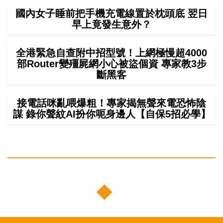
國內女子睡前把手機充電線置於枕頭底 翌日
早上竟發生意外？
全港緊急自查附中招型號！上網極慢超4000
部Router變殭屍網小心被盜個資 專家教3步
斷黑客
接電話咪亂喂爆粗！專家揭無聲來電恐怖陰
謀 錄你聲紋AI扮你呃身邊人【自保5招必學】