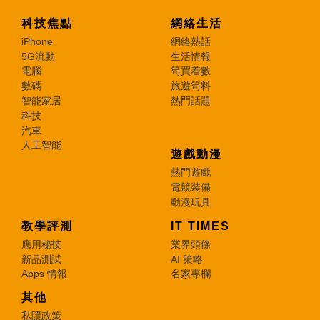
科技焦點
網絡生活
iPhone
網絡熱話
5G流動
生活情報
電腦
筍買着數
數碼
旅遊筍料
智能家居
熱門話題
科技
汽車
人工智能
遊戲動漫
熱門遊戲
電競裝備
動漫玩具
教學評測
IT TIMES
應用秘技
業界頭條
新品測試
AI 策略
Apps 情報
名家專欄
其他
私隱政策