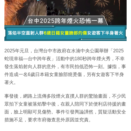
特集
2025年元旦，台灣台中市政府在水湳中央公園舉辦「2025
蛇現幸福—台中跨年夜」活動中的180秒跨年煙火秀，不幸
發生落焰射向人群的意外，有市民拍低恐怖一刻。據指，事
件造成一名6歲日本籍女童臉部燒燙傷，另有女遊客下半身
著火。
事發後，網路上流傳多段煙火直撲人群的驚險畫面，不少民
眾拍下女童被落焰擊中後，在親人陪同下於便利店待援的畫
面，臉上明顯可見傷勢。事件引發輿論譁然，質疑活動安全
措施不足，要求市府徹查意外原因並究責。