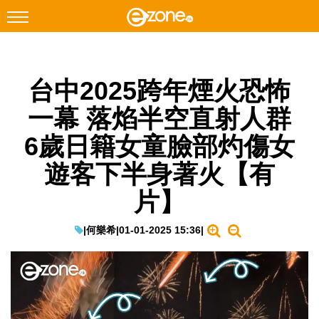
搜尋
台中2025跨年煙火恐怖
Facebook
Instagram
一幕 落焰半空直射人群
科技焦點
6歲日籍女童臉部灼傷女
網絡生活
遊客下半身著火【有
遊戲動漫
片】
教學評測
EduTech
|
何樂希
|
01-01-2025 15:36
|
IT Times
生成式AI與雲端應用
Enterprise Digital Transformation