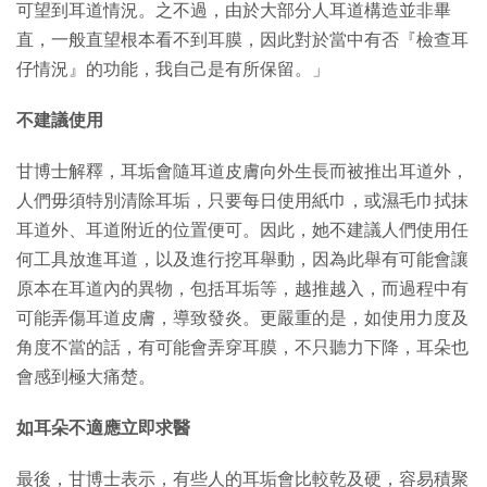
可望到耳道情況。之不過，由於大部分人耳道構造並非畢
直，一般直望根本看不到耳膜，因此對於當中有否『檢查耳
仔情況』的功能，我自己是有所保留。」
不建議使用
甘博士解釋，耳垢會隨耳道皮膚向外生長而被推出耳道外，
人們毋須特別清除耳垢，只要每日使用紙巾，或濕毛巾拭抹
耳道外、耳道附近的位置便可。因此，她不建議人們使用任
何工具放進耳道，以及進行挖耳舉動，因為此舉有可能會讓
原本在耳道內的異物，包括耳垢等，越推越入，而過程中有
可能弄傷耳道皮膚，導致發炎。更嚴重的是，如使用力度及
角度不當的話，有可能會弄穿耳膜，不只聽力下降，耳朵也
會感到極大痛楚。
如耳朵不適應立即求醫
最後，甘博士表示，有些人的耳垢會比較乾及硬，容易積聚