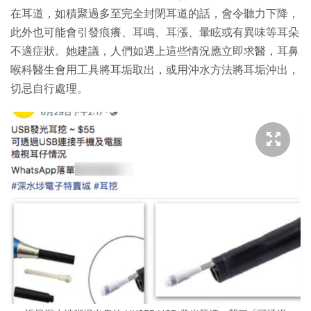
在耳道，如積聚過多至完全封閉耳道的話，會令聽力下降，
此外也可能會引發痕癢、耳鳴、耳漲、暈眩或有異味等耳朵
不適症狀。她建議，人們如遇上這些情況應立即求醫，耳鼻
喉科醫生會用工具將耳垢取出，或用沖水方法將耳垢沖出，
切忌自行處理。