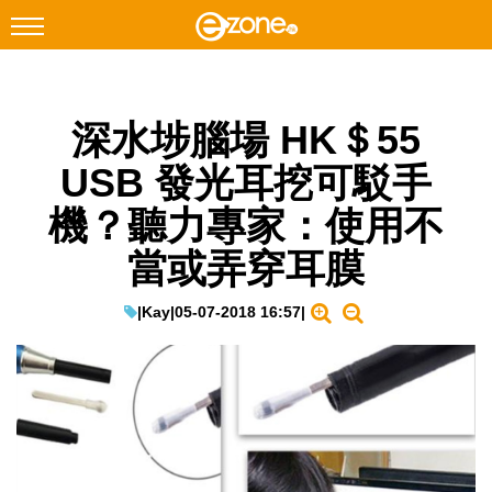
搜尋
深水埗腦場 HK＄55
Facebook
Instagram
USB 發光耳挖可駁手
科技焦點
機？聽力專家：使用不
網絡生活
當或弄穿耳膜
遊戲動漫
教學評測
|
Kay
|
05-07-2018 16:57
|
EduTech
IT Times
生成式AI與雲端應用
Enterprise Digital Transformation