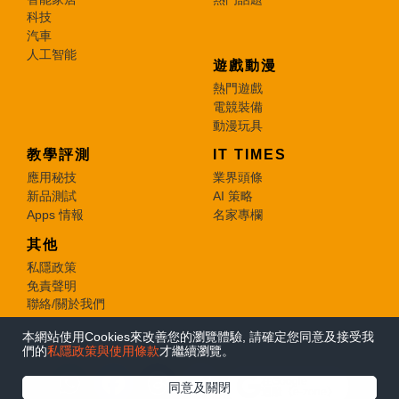
科技
汽車
人工智能
遊戲動漫
熱門遊戲
電競裝備
動漫玩具
教學評測
IT TIMES
應用秘技
業界頭條
新品測試
AI 策略
Apps 情報
名家專欄
其他
私隱政策
免責聲明
聯絡/關於我們
本網站使用Cookies來改善您的瀏覽體驗, 請確定您同意及接受我
© 2026 e-zone. All Rights Reserved.
們的
私隱政策與使用條款
才繼續瀏覽。
在Google
同意及關閉
追蹤《e-zone》