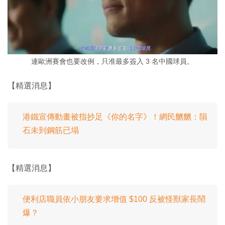
連歐洲賽會也要改例，只准最多簽入 3 名中國球員。
【精選消息】
港鐵宣傳動畫被指抄足《你的名字》！網民嬲嬲：隕
石未到鋼筋已塌
【精選消息】
便利店職員依小朋友要求增值 $100 反被怪獸家長鬧
爆？