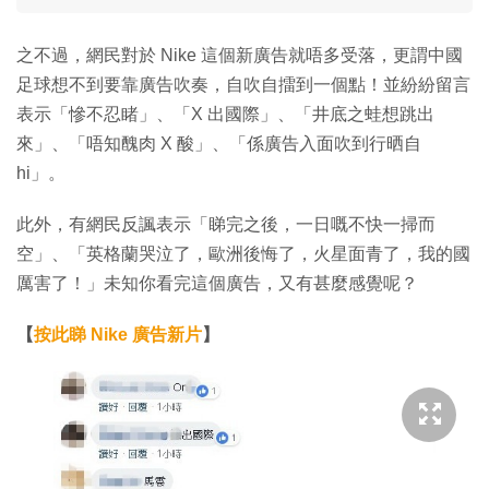
之不過，網民對於 Nike 這個新廣告就唔多受落，更謂中國
足球想不到要靠廣告吹奏，自吹自擂到一個點！並紛紛留言
表示「慘不忍睹」、「X 出國際」、「井底之蛙想跳出
來」、「唔知醜肉 X 酸」、「係廣告入面吹到行晒自
hi」。
此外，有網民反諷表示「睇完之後，一日嘅不快一掃而
空」、「英格蘭哭泣了，歐洲後悔了，火星面青了，我的國
厲害了！」未知你看完這個廣告，又有甚麼感覺呢？
【
按此睇 Nike 廣告新片
】