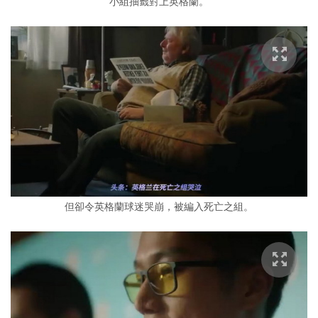
小組抽籤對上英格蘭。
但卻令英格蘭球迷哭崩，被編入死亡之組。