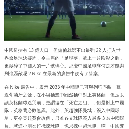
中國雖擁有 13 億人口，但偏偏就選不出最強 22 人打入世
界盃足球決賽周，令主席的「足球夢」蒙上一片陰影之餘，
更敲碎了中國人的一片玻璃心。那麼中國足球隊何是才能與
列強匹敵呢？Nike 在最新的廣告中便有了答案。
在 Nike 廣告中，表示 2033 年中國隊已可與列強匹敵，贏
過葡萄牙之餘，在小組抽籤中雖然抽中對上英格蘭，但足以
讓英格蘭球迷哭崩，更謂編在「死亡之組」，似是對上中國
隊，英格蘭必敗無異。此外，英超強隊曼城，簽入中國球
星，更令英超賽會改例，只准各支球隊簽入最多 3 名中國球
員。就連小朋友打機揀球隊，也只揀中超球隊。嘩！中國隊