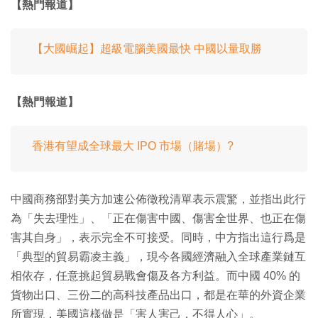
【熱門報道】
【大國崛起】超級電腦美國最快 中國以量取勝
【熱門報道】
香港有望成全球最大 IPO 市場（賭場）?
中國商務部對美方加速公佈徵稅清單表示震驚，並指出此行
為「失去理性」、「正在傷害中國、傷害全世界、也正在傷
害其自身」，表示完全不可接受。同時，中方指出這行爲是
「典型的貿易霸凌主義」，現今各國經濟融入全球產業鏈互
相依存，任意挑起貿易戰會傷及各方利益。而中國 40% 的
貨物出口、三份二的高科技產品出口，都是在華的外資企業
所實現，美國這樣做是「害人害己，不得人心」。