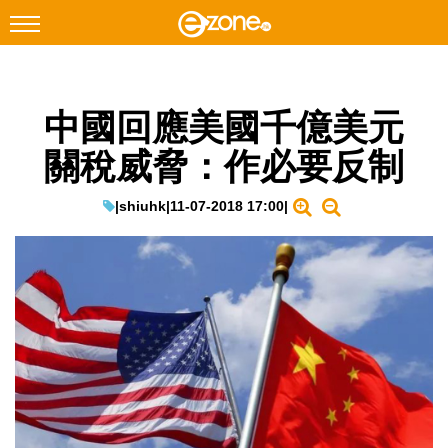
搜尋
中國回應美國千億美元
Facebook
Instagram
關稅威脅：作必要反制
科技焦點
網絡生活
|
shiuhk
|
11-07-2018 17:00
|
遊戲動漫
教學評測
EduTech
IT Times
生成式AI與雲端應用
Enterprise Digital Transformation