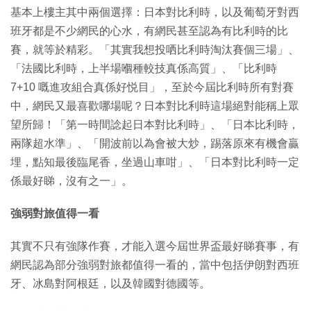
基本上樓主其中兩個選擇：日本對比利時，以及葡萄牙對西
班牙都是不少網民的心水，有網民甚至認為有比利時的比
賽，就等於精彩。「其實我想投哂比利時淘汰賽個三場」、
「法國比利時，上半場嗰種較技真係高質」、「比利時
7+10 嘅進攻組合真係好悦目」，至於今屆比利時所有對賽
中，網民又最喜歡哪場呢？日本對比利時這場絕對能稱上眾
望所歸！「第一時間諗起日本對比利時」、「日本比利時，
兩隊超水準」、「開波前以為會被大炒，踢落原來有機會贏
埋，點知最後臨尾香，坐過山車咁」、「日本對比利時一定
係最好睇，沒有之一」。
強弱對旅值得一看
其實不只有強隊作賽，才能入選今屆世界盃最好睇賽事，有
網民認為部分強弱對旅都值得一看的，當中包括伊朗對西班
牙、冰島對阿根廷，以及韓國對德國等。