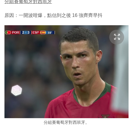
分組賽葡萄牙對西班牙
原因：一開波咁爆，點估到之後 16 強齊齊早抖
分組賽葡萄牙對西班牙。