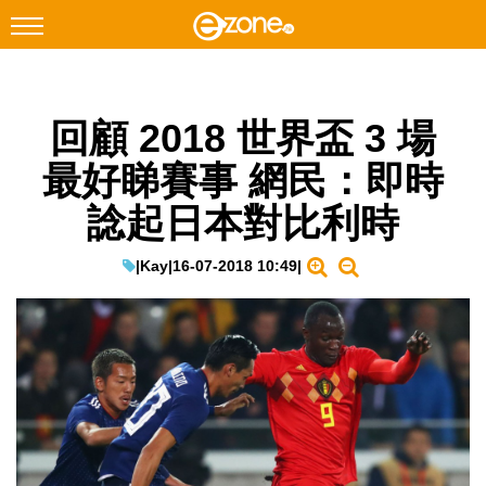
搜尋
回顧 2018 世界盃 3 場
Facebook
Instagram
最好睇賽事 網民：即時
科技焦點
諗起日本對比利時
網絡生活
遊戲動漫
|
Kay
|
16-07-2018 10:49
|
教學評測
EduTech
IT Times
生成式AI與雲端應用
Enterprise Digital Transformation