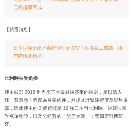
已經超額完成
【精選消息】
日本世界盃出局自行清理更衣室！足協員工盛讚「所
有隊伍的榜樣」
比利時被受追捧
樓主嚴選 2018 世界盃三大最好睇賽事的準則，是以總入
球、賽事熱血程度為首要條件，然後才計緊湊程度及球星多
寡，因此樓主的 3 個選擇是 16 強日本對比利時、決賽法國
對克羅地亞，以及分組賽的「雙牙大戰」：葡萄牙對西班
牙。