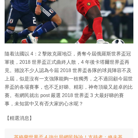
特集
隨着法國以 4：2 擊敗克羅地亞，勇奪今屆俄羅斯世界盃冠
軍後，2018 世界盃正式曲終人散，4 年後卡塔爾世界盃再
見。雖說不少人認為今屆 2018 世界盃各隊的球員陣容不及
上屆，似是沒有一支強隊能夠一枝獨秀，之不過回顧今屆世
界盃的各場賽事，也不乏好睇、精彩，神奇頂級又超卓的比
賽。有網民就出 post 嚴選 2018 世界盃 3 大最好睇的賽
事，未知當中又有否大家的心水呢？
【精選消息】
英格蘭世界盃 4 強出局網民熱論！支持者：修夫基