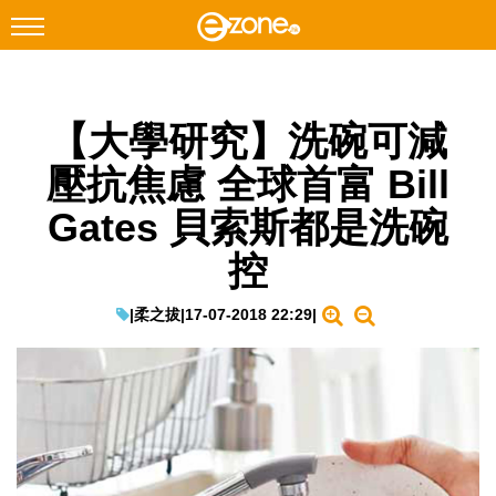
搜尋
【大學研究】洗碗可減
Facebook
Instagram
壓抗焦慮 全球首富 Bill
科技焦點
Gates 貝索斯都是洗碗
網絡生活
控
遊戲動漫
教學評測
|
柔之拔
|
17-07-2018 22:29
|
EduTech
IT Times
生成式AI與雲端應用
Enterprise Digital Transformation