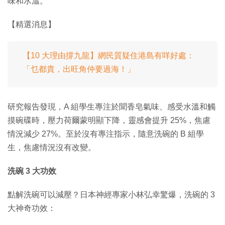
味和水溫。
【精選消息】
【10 大理由撐九龍】網民質疑住港島有咩好處：
「乜都貴，出旺角仲要過海！」
研究報告發現，A 組學生專注於聞香皂氣味、感受水溫和觸
摸碗碟時，壓力荷爾蒙明顯下降，靈感會提升 25%，焦慮
情況減少 27%。至於沒有專注指示，隨意洗碗的 B 組學
生，焦慮情況沒有改變。
洗碗 3 大功效
點解洗碗可以減壓？日本神經專家小林弘幸驚爆，洗碗的 3
大神奇功效：