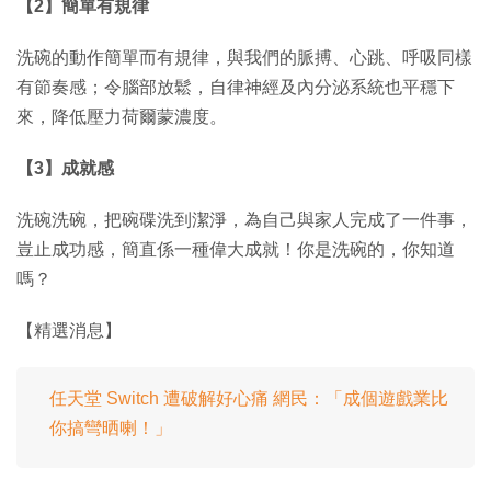
【2】簡單有規律
洗碗的動作簡單而有規律，與我們的脈搏、心跳、呼吸同樣
有節奏感；令腦部放鬆，自律神經及內分泌系統也平穩下
來，降低壓力荷爾蒙濃度。
【3】成就感
洗碗洗碗，把碗碟洗到潔淨，為自己與家人完成了一件事，
豈止成功感，簡直係一種偉大成就！你是洗碗的，你知道
嗎？
【精選消息】
任天堂 Switch 遭破解好心痛 網民：「成個遊戲業比
你搞彎晒喇！」