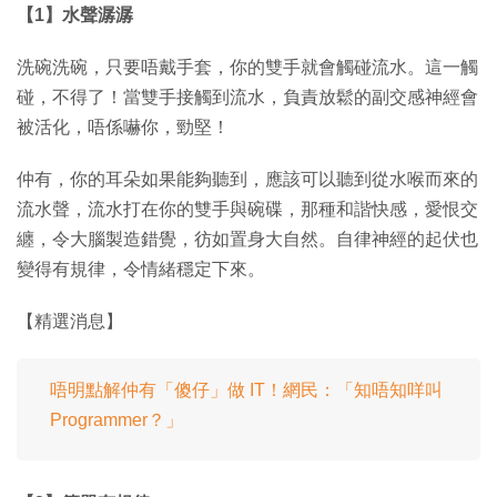
【1】水聲潺潺
洗碗洗碗，只要唔戴手套，你的雙手就會觸碰流水。這一觸
碰，不得了！當雙手接觸到流水，負責放鬆的副交感神經會
被活化，唔係嚇你，勁堅！
仲有，你的耳朵如果能夠聽到，應該可以聽到從水喉而來的
流水聲，流水打在你的雙手與碗碟，那種和諧快感，愛恨交
纏，令大腦製造錯覺，彷如置身大自然。自律神經的起伏也
變得有規律，令情緒穩定下來。
【精選消息】
唔明點解仲有「傻仔」做 IT！網民：「知唔知咩叫
Programmer？」