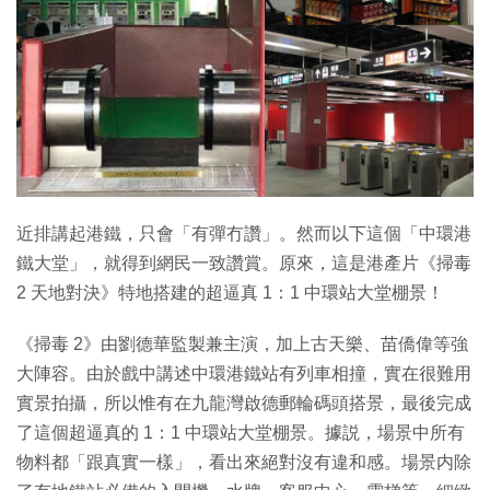
特集
近排講起港鐵，只會「有彈冇讚」。然而以下這個「中環港
鐵大堂」，就得到網民一致讚賞。原來，這是港產片《掃毒
2 天地對決》特地搭建的超逼真 1：1 中環站大堂棚景！
《掃毒 2》由劉德華監製兼主演，加上古天樂、苗僑偉等強
大陣容。由於戲中講述中環港鐵站有列車相撞，實在很難用
實景拍攝，所以惟有在九龍灣啟德郵輪碼頭搭景，最後完成
了這個超逼真的 1：1 中環站大堂棚景。據説，場景中所有
物料都「跟真實一樣」，看出來絕對沒有違和感。場景内除