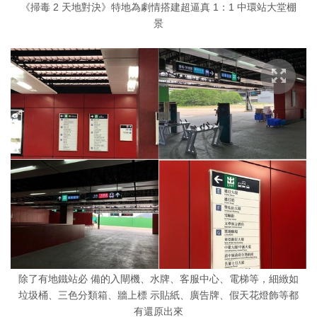
《掃毒 2 天地對決》特地為劇情搭建超逼真 1：1 中環站大堂棚
景
除了有地鐵站必 備的入閘機、水牌、客服中心、電梯等，細緻如
垃圾桶、三色分類箱、牆上標 示貼紙、廣告牌、假天花燈飾等都
有還原出來