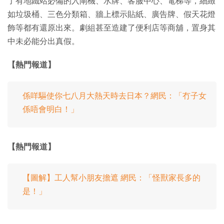
了有地鐵站必備的入閘機、水牌、客服中心、電梯等，細緻
如垃圾桶、三色分類箱、牆上標示貼紙、廣告牌、假天花燈
飾等都有還原出來。劇組甚至造建了便利店等商舖，置身其
中未必能分出真假。
【熱門報道】
係咩驅使你七八月大熱天時去日本？網民：「冇子女
係唔會明白！」
【熱門報道】
【圖解】工人幫小朋友擔遮 網民：「怪獸家長多的
是！」