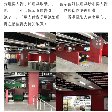
分鐘俾人告，如道具銀紙」、「會唔會好似道具鈔咁俾人告
呢」、「小心俾金管局告呀」、「啲錢係咪唔再用港
紙？」、「用支付寳唔用紙幣啦」。香港電影人這麽用心，
實在是值得支持與敬佩！