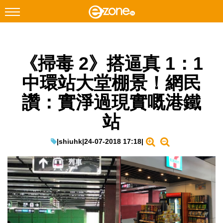
搜尋
《掃毒 2》搭逼真 1：1
Facebook
Instagram
中環站大堂棚景！網民
科技焦點
讚：實淨過現實嘅港鐵
網絡生活
站
遊戲動漫
教學評測
|
shiuhk
|
24-07-2018 17:18
|
EduTech
IT Times
生成式AI與雲端應用
Enterprise Digital Transformation