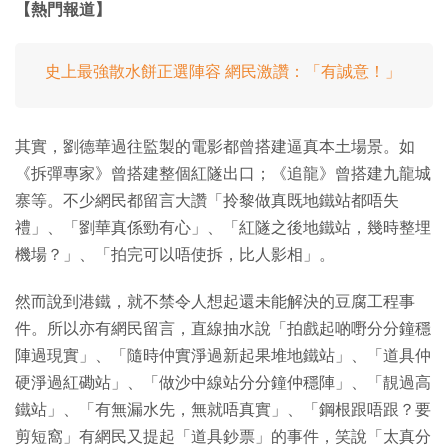
【熱門報道】
史上最強散水餅正選陣容 網民激讚：「有誠意！」
其實，劉德華過往監製的電影都曾搭建逼真本土場景。如
《拆彈專家》曾搭建整個紅隧出口；《追龍》曾搭建九龍城
寨等。不少網民都留言大讚「拎黎做真既地鐵站都唔失
禮」、「劉華真係勁有心」、「紅隧之後地鐵站，幾時整埋
機場？」、「拍完可以唔使拆，比人影相」。
然而說到港鐵，就不禁令人想起還未能解決的豆腐工程事
件。所以亦有網民留言，直線抽水說「拍戲起啲嘢分分鐘穩
陣過現實」、「隨時仲實淨過新起果堆地鐵站」、「道具仲
硬淨過紅磡站」、「做沙中線站分分鐘仲穩陣」、「靚過高
鐵站」、「有無漏水先，無就唔真實」、「鋼根跟唔跟？要
剪短窩」有網民又提起「道具鈔票」的事件，笑說「太真分