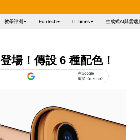
教學評測
EduTech
IT Times
生成式AI與雲端
e 將登場！傳設 6 種配色！
在Google
追蹤《e-zone》