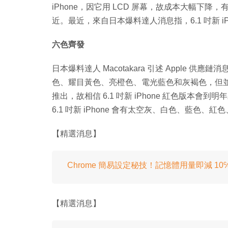
iPhone，因它用 LCD 屏幕，故成本大幅下降，有傳 6.
近。最近，來自日本爆料達人消息指，6.1 吋新 iPh
六色齊發
日本爆料達人 Macotakara 引述 Apple 供應鏈
色、耀目黃色、亮橙色、電光藍色和灰褐色，但並包
推出，故相信 6.1 吋新 iPhone 紅色版本會
6.1 吋新 iPhone 會有太空灰、白色、藍色、紅
【精選消息】
Chrome 簡易設定秘技！記憶體用量即減 10
【精選消息】