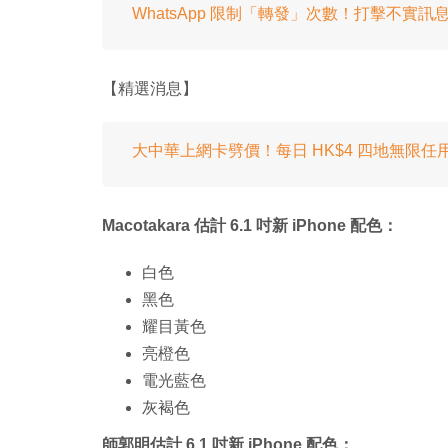
WhatsApp 限制「轉發」次數！打擊不實訊
【精選消息】
大中華上網卡劈價！每日 HK$4 四地無限
Macotakara 估計 6.1 吋新 iPhone 配色：
白色
黑色
耀目黃色
亮橙色
電光藍色
灰褐色
師郭明估計 6.1 吋新 iPhone 配色：