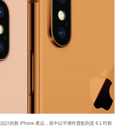
全屏設計的新 iPhone 產品，當中以平價作賣點則是 6.1 吋新