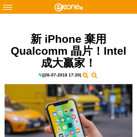
搜尋
新 iPhone 棄用
Facebook
Instagram
Qualcomm 晶片！Intel
科技焦點
成大贏家！
網絡生活
遊戲動漫
|
|
26-07-2018 17:20
|
教學評測
EduTech
IT Times
生成式AI與雲端應用
Enterprise Digital Transformation