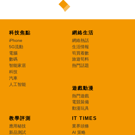
科技焦點
網絡生活
iPhone
網絡熱話
5G流動
生活情報
電腦
筍買着數
數碼
旅遊筍料
智能家居
熱門話題
科技
汽車
人工智能
遊戲動漫
熱門遊戲
電競裝備
動漫玩具
教學評測
IT TIMES
應用秘技
業界頭條
新品測試
AI 策略