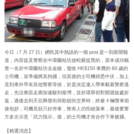
特集
今日（7 月 27 日）網民其中熱談的一個 post 是一則新聞報
道，內容提及警察在中環蘭桂坊放蛇嚴捉黑的，原本成功截
查一名於中環蘭桂坊去金鐘，濫收 HK$150 車費的 60 歲的
士司機，並準備將其拘捕，但其後的士司機得悉中伏，加上
見到車外早有其他警察等候，於是決定連人帶車載着警察逃
走，先沿東區走廊加速駛到柴灣，並於環翠邨對開迴旋處折
返，過後去到天后興發街與歌頓街交界時，終被 4 輛警車前
後包抄，司機見狀只好停車，惟有人仍拒絕落車，最後要警
方多次示意「武力指示」後，的士司機才肯合作下車被捕。
【精選消息】