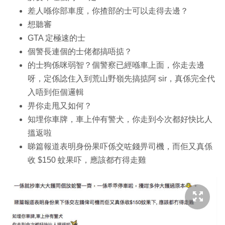
差人喺你部車度，你揸部的士可以走得去邊？
想聽審
GTA 定極速的士
個警長連個的士佬都搞唔掂？
的士狗係咪弱智？個警察已經喺車上面，你走去邊
呀，定係諗住入到荒山野嶺先搞掂阿 sir，真係完全代
入唔到佢個邏輯
畀你走甩又如何？
知埋你車牌，車上仲有警犬，你走到今次都好快比人
搵返啦
睇篇報道表明身份果吓係交咗錢畀司機，而佢又真係
收 $150 蚊果吓，應該都冇得走雞