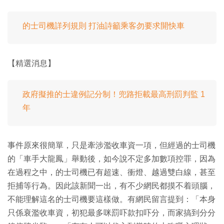
的士司機詳列規則 打油詩籲乘客勿要求開快車
【精選消息】
政府擬推的士違例記分制！兜路拒載最高刑罰判監 1
年
事件原來很簡單，只是牽涉濫收車資一項，但經過的士司機
的「車手大龍鳳」舉動後，如今說不定多加數項控罪，因為
在過程之中，的士司機已有超速、衝燈、越過雙白線，甚至
拒捕等行為。因此該新聞一出，有不少網民都摸不着頭腦，
不能理解這名的士司機要這樣做。有網民留言提到：「本身
只係衰濫收車資，初犯最多咪罰吓款扣吓分，而家搞到分分