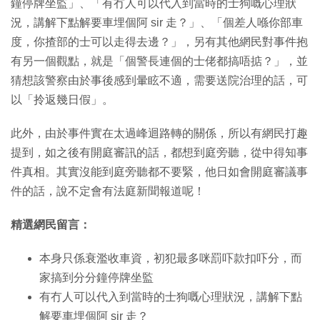
鐘停牌坐監」、「有冇人可以代入到當時的士狗嘅心理狀
況，講解下點解要車埋個阿 sir 走？」、「個差人喺你部車
度，你揸部的士可以走得去邊？」，另有其他網民對事件抱
有另一個觀點，就是「個警長連個的士佬都搞唔掂？」，並
猜想該警察由於事後感到暈眩不適，需要送院治理的話，可
以「拎返幾日假」。
此外，由於事件實在太過峰迴路轉的關係，所以有網民打趣
提到，如之後有開庭審訊的話，都想到庭旁聽，從中得知事
件真相。其實沒能到庭旁聽都不要緊，他日如會開庭審議事
件的話，說不定會有法庭新聞報道呢！
精選網民留言：
本身只係衰濫收車資，初犯最多咪罰吓款扣吓分，而
家搞到分分鐘停牌坐監
有冇人可以代入到當時的士狗嘅心理狀況，講解下點
解要車埋個阿 sir 走？