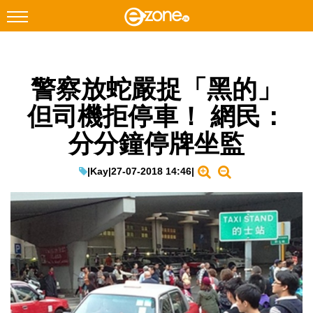
搜尋
警察放蛇嚴捉「黑的」
Facebook
Instagram
但司機拒停車！ 網民：
科技焦點
分分鐘停牌坐監
網絡生活
遊戲動漫
|
Kay
|
27-07-2018 14:46
|
教學評測
EduTech
IT Times
生成式AI與雲端應用
Enterprise Digital Transformation