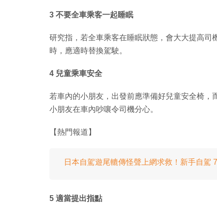
3 不要全車乘客一起睡眠
研究指，若全車乘客在睡眠狀態，會大大提高司
時，應適時替換駕駛。
4 兒童乘車安全
若車內的小朋友，出發前應準備好兒童安全椅，
小朋友在車內吵嚷令司機分心。
【熱門報道】
日本自駕遊尾轆傳怪聲上網求救！新手自駕 7
5 適當提出指點