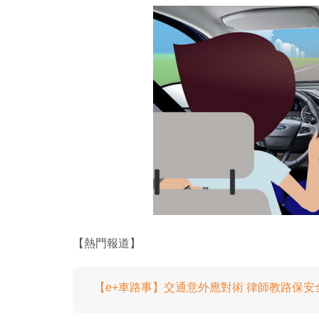
【熱門報道】
【e+車路事】交通意外應對術 律師教路保安