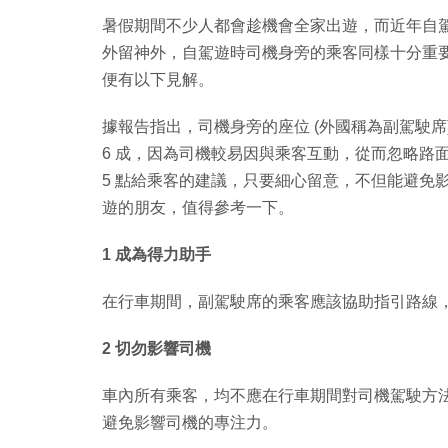
暑假期間不少人都會趁機會全家出遊，而近年自
外留神外，自駕遊時司機身旁的乘客同樣十分重要！
便有以下見解。
據報告指出，司機身旁的座位 (外國稱為副駕駛
6 成，因為司機較易因與乘客互動，從而忽略路
5 點給乘客的建議，只要細心留意，不但能避免
遊的朋友，值得參考一下。
1 成為得力助手
在行車期間，副駕駛席的乘客應該協助指引路線，
2 切勿影響司機
車內所有乘客，均不應在行車期間對司機駕駛方
避免影響司機的專注力。