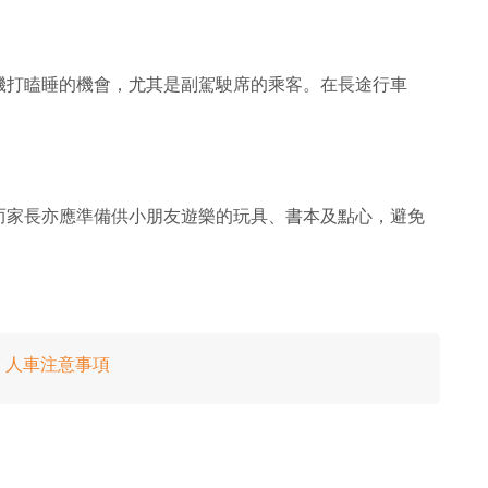
機打瞌睡的機會，尤其是副駕駛席的乘客。在長途行車
而家長亦應準備供小朋友遊樂的玩具、書本及點心，避免
 人車注意事項