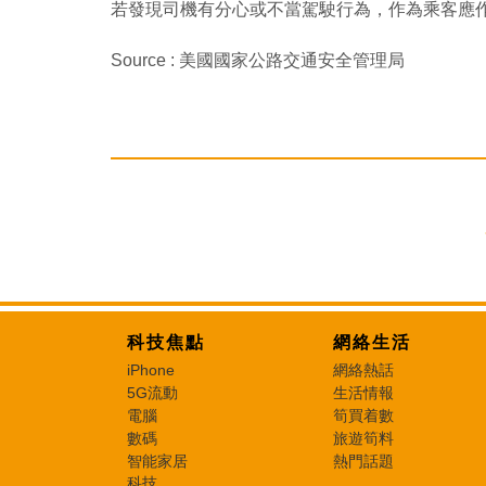
若發現司機有分心或不當駕駛行為，作為乘客應
Source : 美國國家公路交通安全管理局
科技焦點
網絡生活
iPhone
網絡熱話
5G流動
生活情報
電腦
筍買着數
數碼
旅遊筍料
智能家居
熱門話題
科技