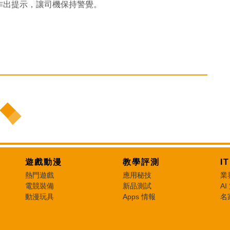
作出提示，讓司機保持警覺。
遊戲動漫
教學評測
I
熱門遊戲
應用秘技
業
電競裝備
新品測試
AI
動漫玩具
Apps 情報
名