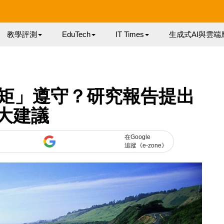
教學評測
EduTech
IT Times
生成式AI與雲端
矩」遵守？研究報告提出
 大建議
在Google
追蹤《e-zone》