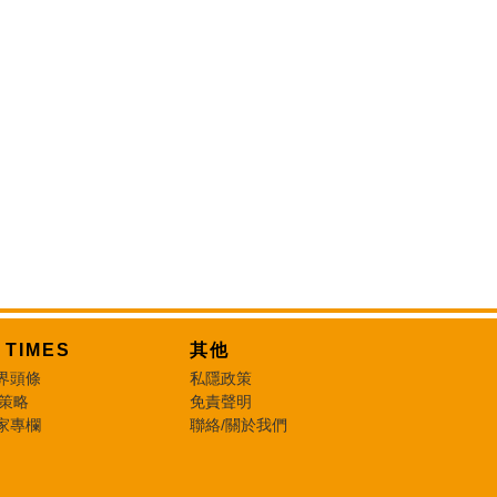
T TIMES
其他
界頭條
私隱政策
 策略
免責聲明
家專欄
聯絡/關於我們