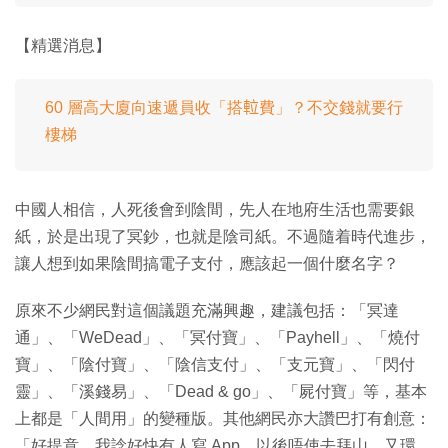
【精選消息】
60 層高大廈向速遞員收「搭𨋢費」？不交錢就要行
樓梯
中國人相信，人死後會到陰間，先人在地府生活也需要銀
紙，於是出現了冥鈔，也就是陰司紙。不過隨着時代進步，
讓人想到如果陰間搞電子支付，應該起一個什麼名字？
原來不少網民對這個議題充滿興趣，建議包括：「冥達
通」、「WeDead」、「冥付寶」、「Payhell」、「燒付
寶」、「陰付寶」、「陰信支付」、「支元寶」、「閃付
靈」、「溪錢易」、「Dead & go」、「屍付寶」等，基本
上都是「人間用」的變種版。其他網民亦大讚巴打有創意：
「好提意，我諗好快有人寫 App，以後唔使去拜山，又環