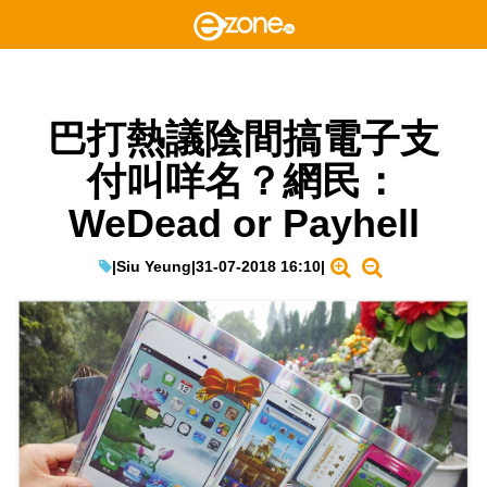
巴打熱議陰間搞電子支
付叫咩名？網民：
WeDead or Payhell
|
Siu Yeung
|
31-07-2018 16:10
|