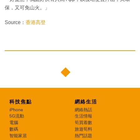
保，又可免山火。」
Source：
香港高登
科技焦點
網絡生活
iPhone
網絡熱話
5G流動
生活情報
電腦
筍買着數
數碼
旅遊筍料
智能家居
熱門話題