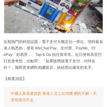
近期熱門的科技話題，電子支付大概定佔一席位。現時最為
港人熟悉的，便有 WeChat Pay、支付寶、PayMe、O!
ePay「好易畀」、Tap & Go 拍住賞等等。近日便有高登巴
打忽發奇想，出帖問：「如果陰間搞電子支付，叫咩名
好？」隨即惹來網民相繼留言，紛紛想出爆笑的名字。
【精選消息】
中國人來港避假貨 香港人北上狂消費 網民不解：天
堂有路你不走