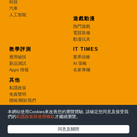
科技
汽車
人工智能
遊戲動漫
熱門遊戲
電競裝備
動漫玩具
教學評測
IT TIMES
應用秘技
業界頭條
新品測試
AI 策略
Apps 情報
名家專欄
其他
私隱政策
免責聲明
聯絡/關於我們
本網站使用Cookies來改善您的瀏覽體驗, 請確定您同意及接受我
© 2026 e-zone. All Rights Reserved.
們的
私隱政策與使用條款
才繼續瀏覽。
在Google
同意及關閉
追蹤《e-zone》