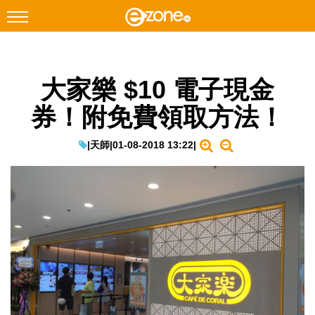
搜尋
大家樂 $10 電子現金
Facebook
Instagram
券！附免費領取方法！
科技焦點
網絡生活
|
天師
|
01-08-2018 13:22
|
遊戲動漫
教學評測
EduTech
IT Times
生成式AI與雲端應用
Enterprise Digital Transformation