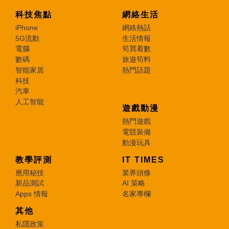
科技焦點
網絡生活
iPhone
網絡熱話
5G流動
生活情報
電腦
筍買着數
數碼
旅遊筍料
智能家居
熱門話題
科技
汽車
人工智能
遊戲動漫
熱門遊戲
電競裝備
動漫玩具
教學評測
IT TIMES
應用秘技
業界頭條
新品測試
AI 策略
Apps 情報
名家專欄
其他
私隱政策