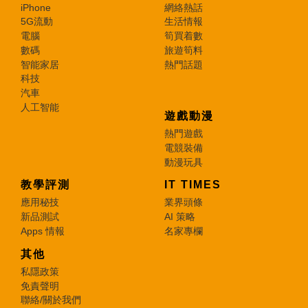
iPhone
網絡熱話
5G流動
生活情報
電腦
筍買着數
數碼
旅遊筍料
智能家居
熱門話題
科技
汽車
人工智能
遊戲動漫
熱門遊戲
電競裝備
動漫玩具
教學評測
IT TIMES
應用秘技
業界頭條
新品測試
AI 策略
Apps 情報
名家專欄
其他
私隱政策
免責聲明
聯絡/關於我們