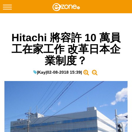
搜尋
Hitachi 將容許 10 萬員
Facebook
Instagram
工在家工作 改革日本企
科技焦點
業制度？
網絡生活
遊戲動漫
|
Kay
|
02-08-2018 15:39
|
教學評測
EduTech
IT Times
生成式AI與雲端應用
Enterprise Digital Transformation