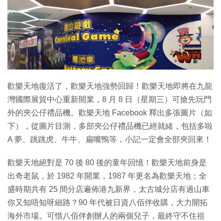
特集
歡樂天地復活了，歡樂天地強勢回歸！歡樂天地即將在九龍
灣國際展貿中心重新開業，8 月 8 日（星期三）可搶先玩門
外的夾公仔禮品機。歡樂天地 Facebook 釋出多張圖片（如
下），從圖片目測，多部夾公仔禮品機已經就緒，包括多啦
A 夢、跳跳虎、牛牛、扁嘴鴨等，小記一定會全部夾回來！
歡樂天地絕對是 70 後 80 後的童年回憶！歡樂天地前身是
出奇老鼠，於 1982 年開業，1987 年更名為歡樂天地；全
盛時期共有 25 間分店遍佈港九新界，太古城分店有過山車
你又知唔知呀細路？90 年代被日資八佰伴收購，大力開拓
海外市場。可惜八佰伴創辦人的兩個兒子，最終守不住祖