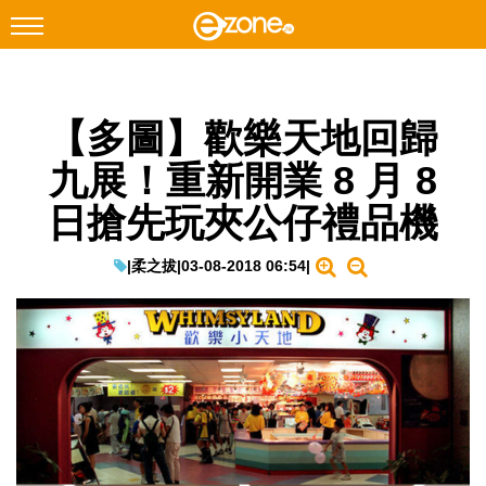
搜尋
【多圖】歡樂天地回歸
Facebook
Instagram
九展！重新開業 8 月 8
科技焦點
日搶先玩夾公仔禮品機
網絡生活
遊戲動漫
|
柔之拔
|
03-08-2018 06:54
|
教學評測
EduTech
IT Times
生成式AI與雲端應用
Enterprise Digital Transformation