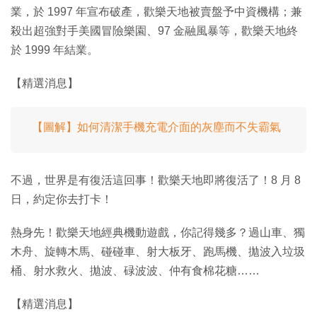
業，於 1997 年宣布破產，歡樂天地被賣盤予中資機構；兼
殺出超強對手美國冒險樂園、97 金融風暴等，歡樂天地終
於 1999 年結業。
【精選消息】
【圖解】如何清潔手機充電介面的灰塵而不失霸氣
不過，世界是有復活這回事！歡樂天地即將復活了！8 月 8
日，約定你去打卡！
熱身先！歡樂天地經典機動遊戲，你記得幾多？過山車、獨
木舟、旋轉木馬、碰碰車、射大板牙、跑馬機、拋波入垃圾
桶、射水救火、拋波、碌波波、仲有食棉花糖……
【精選消息】