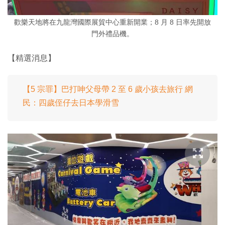
歡樂天地將在九龍灣國際展貿中心重新開業；8 月 8 日率先開放
門外禮品機。
【精選消息】
【5 宗罪】巴打呻父母帶 2 至 6 歲小孩去旅行 網
民：四歲侄仔去日本學滑雪