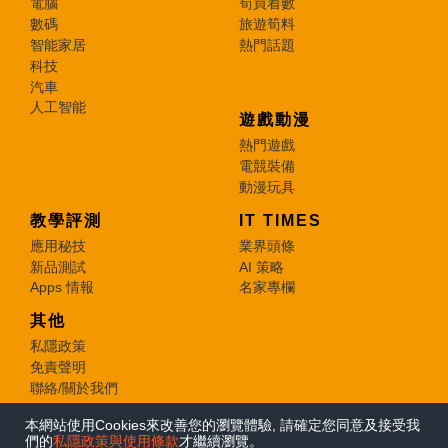
電腦
筍買着數
數碼
旅遊筍料
智能家居
熱門話題
科技
汽車
人工智能
遊戲動漫
熱門遊戲
電競裝備
動漫玩具
教學評測
IT TIMES
應用秘技
業界頭條
新品測試
AI 策略
Apps 情報
名家專欄
其他
私隱政策
免責聲明
聯絡/關於我們
本網站使用Cookies來改善您的瀏覽體驗, 請確定您同意及接受我
© 2026 e-zone. All Rights Reserved.
們的
私隱政策與使用條款
才繼續瀏覽。