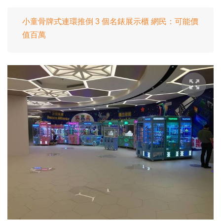
小童骨牌式連環推倒 3 個名錶展示櫃 網民：可能價
值百萬