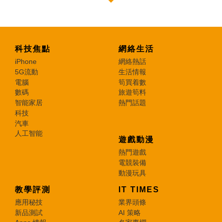
科技焦點
網絡生活
iPhone
網絡熱話
5G流動
生活情報
電腦
筍買着數
數碼
旅遊筍料
智能家居
熱門話題
科技
汽車
人工智能
遊戲動漫
熱門遊戲
電競裝備
動漫玩具
教學評測
IT TIMES
應用秘技
業界頭條
新品測試
AI 策略