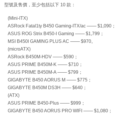
型號及售價，至少包括以下 10 款：
(Mini-ITX)
ASRock Fatal1ty B450 Gaming-ITX/ac ─── $1,090；
ASUS ROG Strix B450-I Gaming ─── $1,799；
MSI B450I GAMING PLUS AC ─── $970。
(microATX)
ASRock B450M-HDV ─── $590；
ASUS PRIME B450M-K ─── $710；
ASUS PRIME B450M-A ─── $799；
GIGABYTE B450 AORUS M ─── $775；
GIGABYTE B450M DS3H ─── $640；
(ATX)
ASUS PRIME B450-Plus ─── $999；
GIGABYTE B450 AORUS PRO WIFI ─── $1,080；