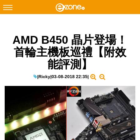
搜尋
AMD B450 晶片登場！
Facebook
Instagram
首輪主機板巡禮【附效
科技焦點
能評測】
網絡生活
遊戲動漫
|
Ricky
|
03-08-2018 22:35
|
教學評測
EduTech
IT Times
生成式AI與雲端應用
Enterprise Digital Transformation