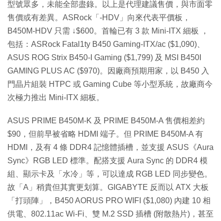
型號眾多，未能全部盡錄。以上是代理建議售價，與市面零
售價或有差異。ASRock「-HDV」向來代表平價板，
B450M-HDV 只需 ↓$600。首輪已有 3 款 Mini-ITX 細板 ，
包括：ASRock Fatal1ty B450 Gaming-ITX/ac ($1,090)、
ASUS ROG Strix B450-I Gaming ($1,799) 及 MSI B450I
GAMING PLUS AC ($970)。因廠商預期用家，以 B450 入
門晶片組裝 HTPC 或 Gaming Cube 等小型系統，故廠商今
次極力推出 Mini-ITX 細板。
ASUS PRIME B450M-K 及 PRIME B450M-A 售價相差約
$90，但前早被省略 HDMI 端子。但 PRIME B450M-A 有
HDMI，及有 4 條 DDR4 記憶體插槽，並支援 ASUS《Aura
Sync》RGB LED 標準。配搭支援 Aura Sync 的 DDR4 模
組、顯示卡及「水冷」等，可以達成 RGB LED 同步變色。
故「A」稍貴但其實更划算。GIGABYTE 反而以 ATX 大板
「打頭陣」，B450 AORUS PRO WIFI ($1,080) 內建 10 相
供電、802.11ac Wi-Fi、雙 M.2 SSD 插槽 (附散熱片)，甚至