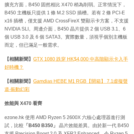
擴充方面，B450 固然相比 X470 稍為削弱。正常情況下，
B450 主機板只提供 1 條 M.2 SSD 插槽。若有 2 條 PCI-E
x16 插槽，僅支援 AMD CrossFireX 雙顯示卡方案，不支援
NVIDIA SLI。周邊介面，B450 晶片提供 2 個 USB 3.1、6
個 USB 3.0 及 6 個 SATA3。實際數量，須視乎個別主機板
而定，但已滿足一般需求。
【相關新聞】
GTX 1080 跌穿 HK$4,000 中高階顯示卡入手
好時機？
【相關新聞】
Gamdias HEBE M1 RGB【開箱】 7.1虛擬聲
道‧振動幻彩
效能與 X470 看齊
ezone.hk 使用 AMD Ryzen 5 2600X 六核心處理器進行測
試，比較
「B450
B350」
晶片效能差異。由於新一代 B450
支援 Precision Boost 2.0 及 XFR2 Enhanced，令 Ryzen 5