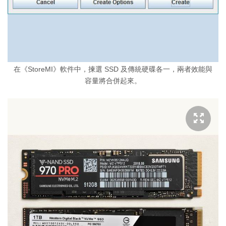
在《StoreMI》軟件中，揀選 SSD 及傳統硬碟各一，兩者效能與
容量將合併起來。