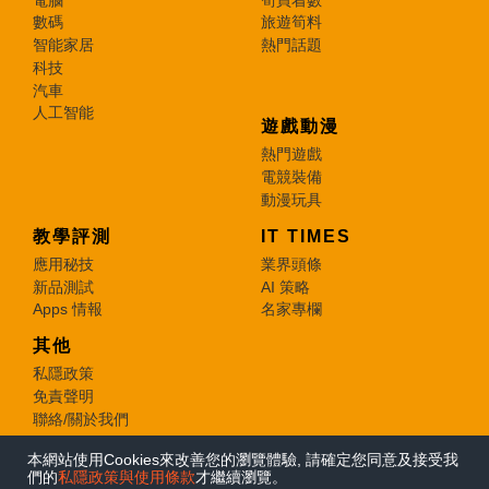
數碼
旅遊筍料
智能家居
熱門話題
科技
汽車
人工智能
遊戲動漫
熱門遊戲
電競裝備
動漫玩具
教學評測
IT TIMES
應用秘技
業界頭條
新品測試
AI 策略
Apps 情報
名家專欄
其他
私隱政策
免責聲明
聯絡/關於我們
本網站使用Cookies來改善您的瀏覽體驗, 請確定您同意及接受我
© 2026 e-zone. All Rights Reserved.
們的
私隱政策與使用條款
才繼續瀏覽。