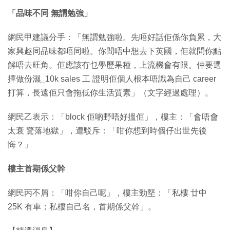
「品味不同 無謂勉強」
網民甲建議分手：「無謂勉強啦。先唔好話佢係你負累，大
家興趣同品味都唔同啦。你間唔中想去下英國，佢就問你點
解唔去旺角。佢應該冇乜學歷果種，上流機會有限。仲要選
擇做份濕_10k sales 工 證明佢個人根本唔識為自己 career
打算，長遠佢只會拖低你生活質素」（文字經過處理）。
網民乙表示：「block 佢啲野唔好搵佢」，樓主：「會唔會
太衰 驚落地獄」，遭駁斥：「咁你想到時個仔出世先後
悔？」
樓主首期係父幹
網民丙不屑：「咁你自己呢」，樓主勁堅：「私樓 廿中
25K 有車；私樓自己名，首期係父幹」。