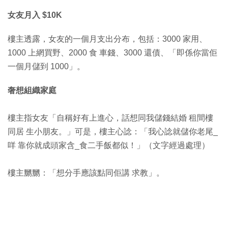
女友月入 $10K
樓主透露，女友的一個月支出分布，包括：3000 家用、
1000 上網買野、2000 食 車錢、3000 還債、「即係你當佢
一個月儲到 1000」。
奢想組織家庭
樓主指女友「自稱好有上進心，話想同我儲錢結婚 租間樓
同居 生小朋友。」可是，樓主心諗：「我心諗就儲你老尾_
咩 靠你就成頭家含_食二手飯都似！」（文字經過處理）
樓主嬲嬲：「想分手應該點同佢講 求教」。