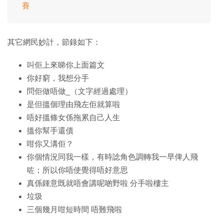
賽
其它網民妙計，節錄如下：
叫佢上來睇你上面篇文
你好窮，我想分手
問佢做唔做_（文字經過處理）
是但搵個理由飛左佢就算啦
唔好搵條女係拖累自己人生
搵你幫手還債
咁你又溝佢？
你個情況同我一樣，有時諗角色調轉我一早俾人飛
咗；所以你唔使覺得唔好意思
真係鍾意既就唔會講呢啲野啦 分手啦樓主
垃圾
三個幾月咁短時間 唔難飛啦