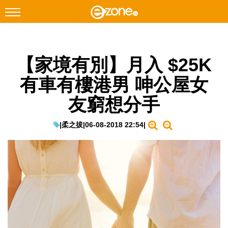
搜尋
【家境有別】月入 $25K
Facebook
Instagram
有車有樓港男 呻公屋女
科技焦點
友窮想分手
網絡生活
遊戲動漫
|
柔之拔
|
06-08-2018 22:54
|
教學評測
EduTech
IT Times
生成式AI與雲端應用
Enterprise Digital Transformation