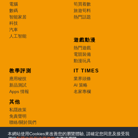
電腦
筍買着數
數碼
旅遊筍料
智能家居
熱門話題
科技
汽車
人工智能
遊戲動漫
熱門遊戲
電競裝備
動漫玩具
教學評測
IT TIMES
應用秘技
業界頭條
新品測試
AI 策略
Apps 情報
名家專欄
其他
私隱政策
免責聲明
聯絡/關於我們
本網站使用Cookies來改善您的瀏覽體驗, 請確定您同意及接受我
© 2026 e-zone. All Rights Reserved.