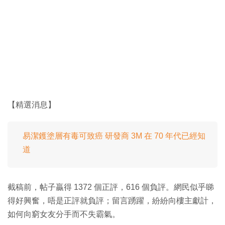
【精選消息】
易潔鑊塗層有毒可致癌 研發商 3M 在 70 年代已經知
道
截稿前，帖子贏得 1372 個正評，616 個負評。網民似乎睇
得好興奮，唔是正評就負評；留言踴躍，紛紛向樓主獻計，
如何向窮女友分手而不失霸氣。