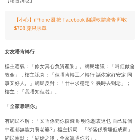
【精選消息】
【小心】iPhone 亂按 Facebook 翻譯軟體廣告 即收
$708 蘋果賬單
女友唔肯轉行
樓主霸氣：「條女真心負資產黎」。網民建議：「叫佢做倫
敦金」，樓主認真：「佢唔肯轉工／轉行 話依家好安定 同
事又好人。」網民反對：「廿中求穩定？ 幾時去到老」；
樓主：「我唔知佢啦」。
「全家靠晒你」
有網民不解：「又唔係問你攞錢 唔明你想表達乜 自己算個
中產都無能力養老婆?」樓主拆局：「睇落係養埋佢成家」
網民幽默：「結婚之後，全家靠哂你啦」。