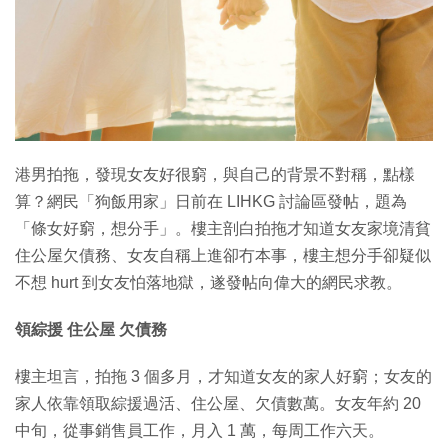
特集
港男拍拖，發現女友好很窮，與自己的背景不對稱，點樣
算？網民「狗飯用家」日前在 LIHKG 討論區發帖，題為
「條女好窮，想分手」。樓主剖白拍拖才知道女友家境清貧
住公屋欠債務、女友自稱上進卻冇本事，樓主想分手卻疑似
不想 hurt 到女友怕落地獄，遂發帖向偉大的網民求教。
領綜援 住公屋 欠債務
樓主坦言，拍拖 3 個多月，才知道女友的家人好窮；女友的
家人依靠領取綜援過活、住公屋、欠債數萬。女友年約 20
中旬，從事銷售員工作，月入 1 萬，每周工作六天。