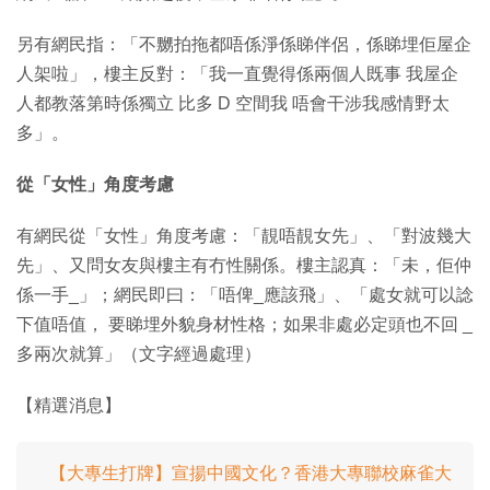
另有網民指：「不嬲拍拖都唔係淨係睇伴侶，係睇埋佢屋企
人架啦」，樓主反對：「我一直覺得係兩個人既事 我屋企
人都教落第時係獨立 比多 D 空間我 唔會干涉我感情野太
多」。
從「女性」角度考慮
有網民從「女性」角度考慮：「靚唔靚女先」、「對波幾大
先」、又問女友與樓主有冇性關係。樓主認真：「未，佢仲
係一手_」；網民即曰：「唔俾_應該飛」、「處女就可以諗
下值唔值， 要睇埋外貌身材性格；如果非處必定頭也不回 _
多兩次就算」（文字經過處理）
【精選消息】
【大專生打牌】宣揚中國文化？香港大專聯校麻雀大